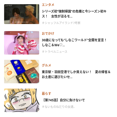
エンタメ
シリーズ初“強制帰国”の危機と今シーズン初キ
ス！ 女性が沼るモ...
＃シャッフルアイランド7考察
おでかけ
30歳になっても“しなこワールド”全開を宣言！
しなこ＆We♡...
＃トラベルニュース
グルメ
東京駅・羽田空港でしか買えない！ 夏の帰省＆
お土産に選びたいセ...
暮らす
【第745話】自分に負けないで
＃ないものねだりの女達。