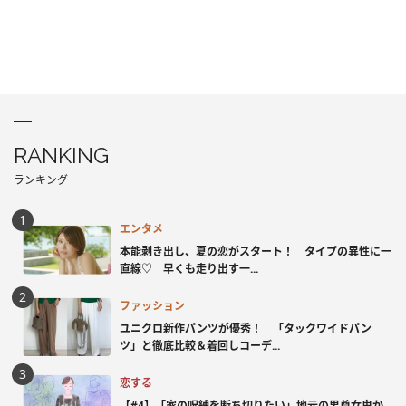
RANKING
ランキング
エンタメ
本能剥き出し、夏の恋がスタート！ タイプの異性に一
直線♡ 早くも走り出す一...
ファッション
ユニクロ新作パンツが優秀！ 「タックワイドパン
ツ」と徹底比較＆着回しコーデ...
恋する
【#4】「家の呪縛を断ち切りたい」地元の男尊女卑か