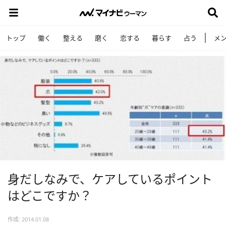
トップ
働く
整える
磨く
恋する
暮らす
占う
メ
身だしなみで、ケアしているポイント
はどこですか？
作成: 2014.01.08