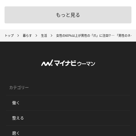
もっと見る
トップ
暮らす
生活
女性の60％以上が男性の「爪」に注目!? ─ 「男性のネ
カテゴリー
働く
整える
磨く