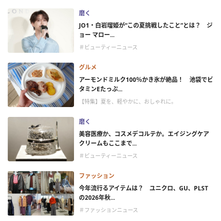
磨く
JO1・白岩瑠姫が“この夏挑戦したこと”とは？ ジ
ョー マロー...
＃ビューティーニュース
グルメ
アーモンドミルク100％かき氷が絶品！ 池袋でビ
タミンEたっぷ...
【特集】夏を、軽やかに、おしゃれに。
磨く
美容医療か、コスメデコルテか。エイジングケア
クリームもここまで...
＃ビューティーニュース
ファッション
今年流行るアイテムは？ ユニクロ、GU、PLST
の2026年秋...
＃ファッションニュース