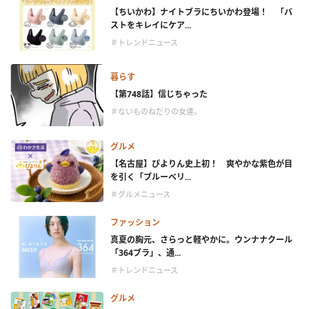
【ちいかわ】ナイトブラにちいかわ登場！ 「バ
ストをキレイにケア...
＃トレンドニュース
暮らす
【第748話】信じちゃった
＃ないものねだりの女達。
グルメ
【名古屋】ぴよりん史上初！ 爽やかな紫色が目
を引く「ブルーベリ...
＃グルメニュース
ファッション
真夏の胸元、さらっと軽やかに。ウンナナクール
「364ブラ」、通...
＃トレンドニュース
グルメ