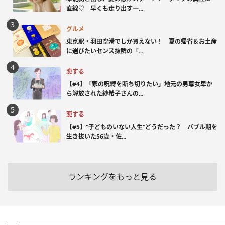
直線♡ 早くも走り出す一...
グルメ
東京駅・羽田空港でしか買えない！ 夏の帰省＆お土産
に選びたいセンス抜群の「...
恋する
【#4】「家の呪縛を断ち切りたい」地元の男尊女卑か
ら解放された紗希子さんの...
恋する
【#5】“子どものいない人生”どうだった？ バブル期を
生き抜いた56歳・佐...
ランキングをもっと見る