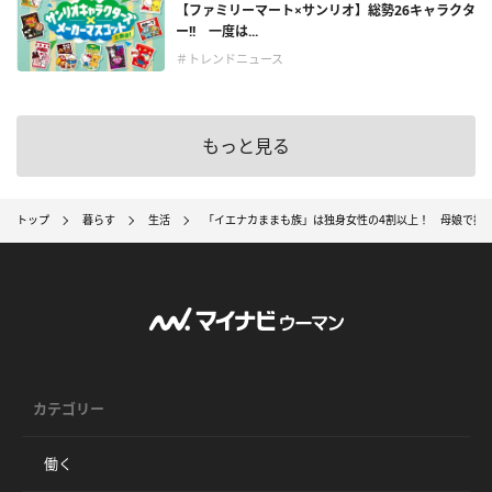
【ファミリーマート×サンリオ】総勢26キャラクタ
ー!! 一度は...
＃トレンドニュース
もっと見る
トップ
暮らす
生活
「イエナカままも族」は独身女性の4割以上！ 母娘で挑
カテゴリー
働く