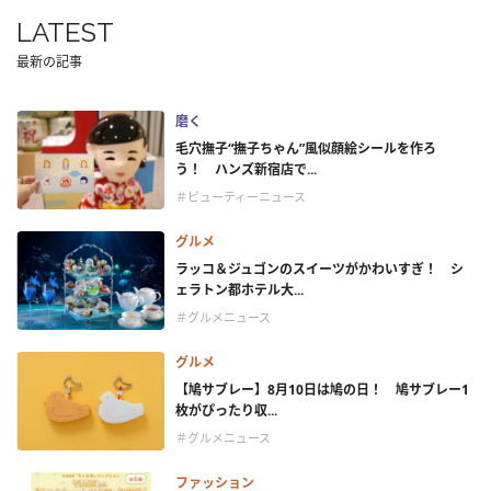
LATEST
最新の記事
磨く
毛穴撫子“撫子ちゃん”風似顔絵シールを作ろ
う！ ハンズ新宿店で...
＃ビューティーニュース
グルメ
ラッコ＆ジュゴンのスイーツがかわいすぎ！ シ
ェラトン都ホテル大...
＃グルメニュース
グルメ
【鳩サブレー】8月10日は鳩の日！ 鳩サブレー1
枚がぴったり収...
＃グルメニュース
ファッション