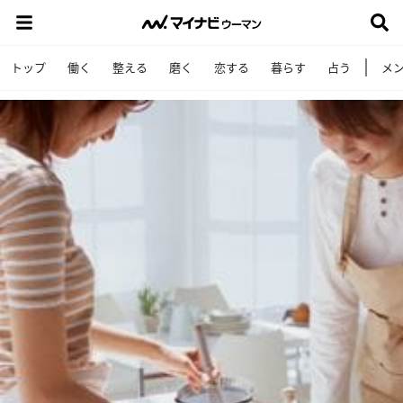
トップ
働く
整える
磨く
恋する
暮らす
占う
メ