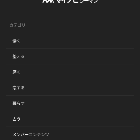
カテゴリー
働く
整える
磨く
恋する
暮らす
占う
メンバーコンテンツ