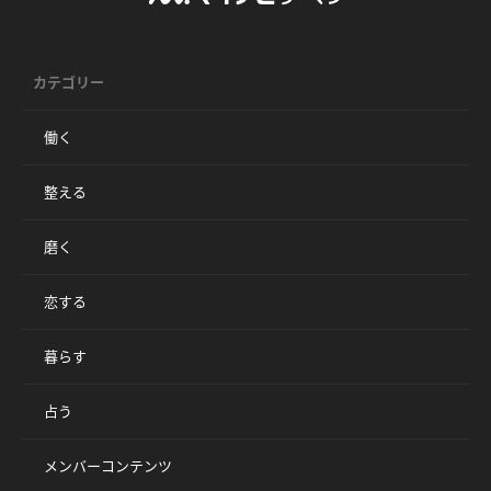
カテゴリー
働く
整える
磨く
恋する
暮らす
占う
メンバーコンテンツ