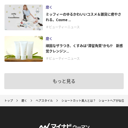
磨く
ミッフィーのゆるかわいいコスメ＆雑貨に癒やさ
れる。Cosme ...
＃ビューティーニュース
磨く
頑固なザラつき、くすみは“滞留角質”かも!? 新感
覚クレンジン...
＃ビューティーニュース
もっと見る
トップ
磨く
ヘアスタイル
ショートカット美人とは？ ショートヘアが似合う