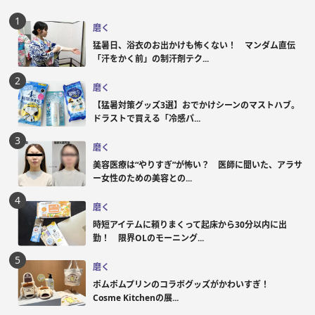
磨く
猛暑日、浴衣のお出かけも怖くない！ マンダム直伝
「汗をかく前」の制汗剤テク...
磨く
【猛暑対策グッズ3選】おでかけシーンのマストハブ。
ドラストで買える「冷感パ...
磨く
美容医療は“やりすぎ”が怖い？ 医師に聞いた、アラサ
ー女性のための美容との...
磨く
時短アイテムに頼りまくって起床から30分以内に出
勤！ 限界OLのモーニング...
磨く
ポムポムプリンのコラボグッズがかわいすぎ！
Cosme Kitchenの展...