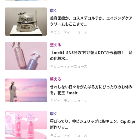
磨く
美容医療か、コスメデコルテか。エイジングケア
クリームもここまで...
＃ビューティーニュース
整える
【melt】SNS発の“付け替えDIY”から着想！ 髪
の化粧水...
＃ビューティーニュース
整える
せわしない日々をがんばる方にぴったりのお休み
を。花王「melt...
＃ビューティーニュース
磨く
唇ぽってり、神ビジュリップに胸キュン。CipiCipi
新作リッ...
＃ビューティーニュース