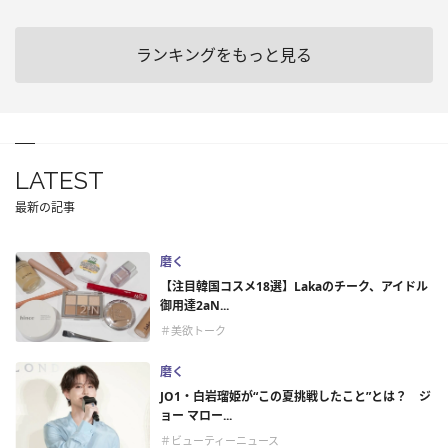
ランキングをもっと見る
LATEST
最新の記事
磨く
【注目韓国コスメ18選】Lakaのチーク、アイドル
御用達2aN...
＃美欲トーク
磨く
JO1・白岩瑠姫が“この夏挑戦したこと”とは？ ジ
ョー マロー...
＃ビューティーニュース