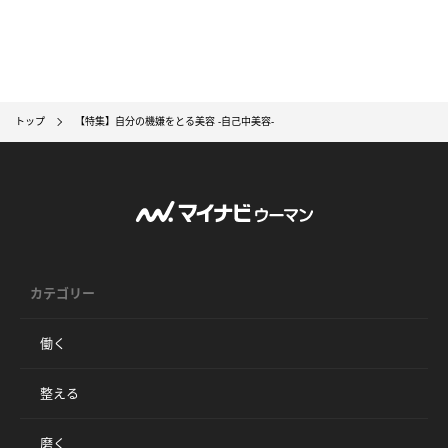
トップ
【特集】自分の機嫌をとる美容 -自己中美容-
カテゴリー
働く
整える
磨く