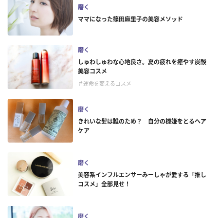
磨く
ママになった篠田麻里子の美容メソッド
磨く
しゅわしゅわな心地良さ。夏の疲れを癒やす炭酸
美容コスメ
＃運命を変えるコスメ
磨く
きれいな髪は誰のため？ 自分の機嫌をとるヘア
ケア
磨く
美容系インフルエンサーみーしゃが愛する「推し
コスメ」全部見せ！
磨く