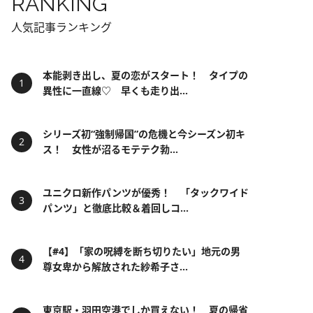
RANKING
人気記事ランキング
本能剥き出し、夏の恋がスタート！ タイプの
異性に一直線♡ 早くも走り出...
シリーズ初“強制帰国”の危機と今シーズン初キ
ス！ 女性が沼るモテテク勃...
ユニクロ新作パンツが優秀！ 「タックワイド
パンツ」と徹底比較＆着回しコ...
【#4】「家の呪縛を断ち切りたい」地元の男
尊女卑から解放された紗希子さ...
東京駅・羽田空港でしか買えない！ 夏の帰省