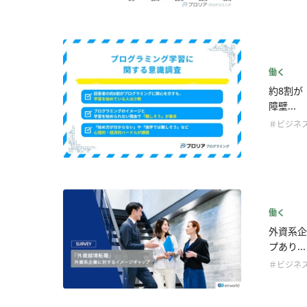
働く
約8割が
障壁...
＃ビジネ
働く
外資系企
プあり...
＃ビジネ