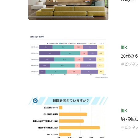
働く
20代の
＃ビジネ
働く
約7割の
＃ビジネ