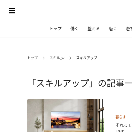
トップ
働く
整える
磨く
恋
トップ
スキル_w
スキルアップ
「スキルアップ」の記事
暮らす
それって
LGの...