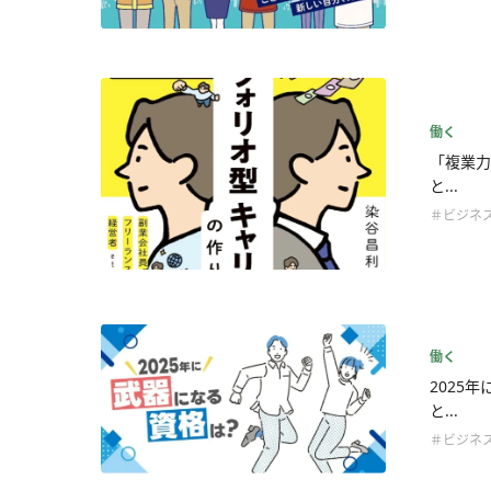
働く
「複業力
と...
＃ビジネ
働く
2025
と...
＃ビジネ