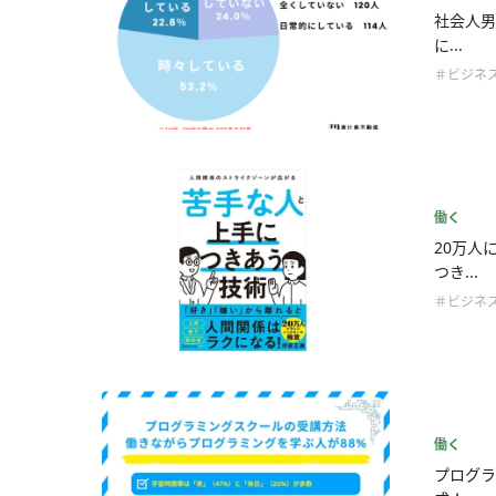
社会人男
に...
＃ビジネ
働く
20万人
つき...
＃ビジネ
働く
プログラ