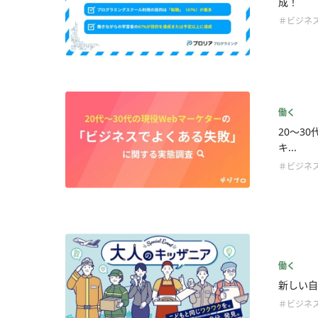
成！
＃ビジネ
働く
20～3
キ...
＃ビジネ
働く
新しい自
＃ビジネ