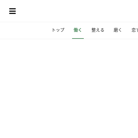
トップ
働く
整える
磨く
恋