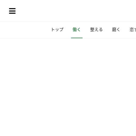
トップ
働く
整える
磨く
恋