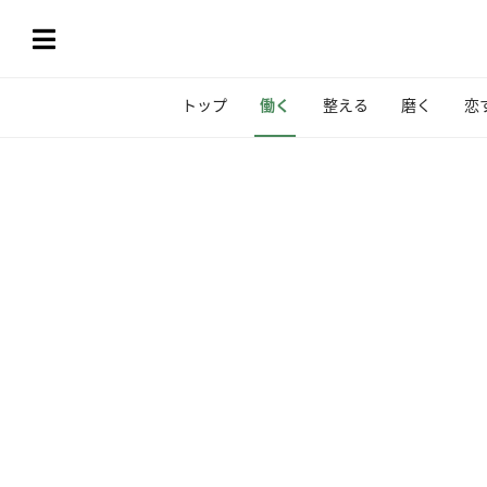
トップ
働く
整える
磨く
恋