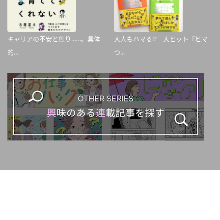
キャリアの不安と焦り……。具体
大人もハマる⁉ 大ヒット『ヒマ
的...
つ...