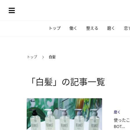
トップ
働く
整える
磨く
恋
トップ
白髪
「白髪」の記事一覧
磨く
使ったこ
BOT...