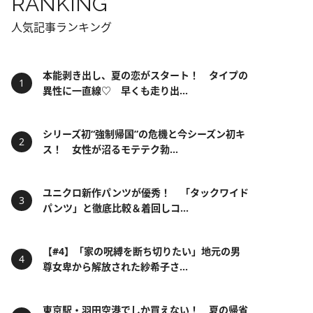
RANKING
人気記事ランキング
本能剥き出し、夏の恋がスタート！ タイプの
異性に一直線♡ 早くも走り出...
シリーズ初“強制帰国”の危機と今シーズン初キ
ス！ 女性が沼るモテテク勃...
ユニクロ新作パンツが優秀！ 「タックワイド
パンツ」と徹底比較＆着回しコ...
【#4】「家の呪縛を断ち切りたい」地元の男
尊女卑から解放された紗希子さ...
東京駅・羽田空港でしか買えない！ 夏の帰省