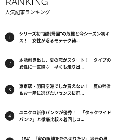
RANKING
人気記事ランキング
シリーズ初“強制帰国”の危機と今シーズン初キ
ス！ 女性が沼るモテテク勃...
本能剥き出し、夏の恋がスタート！ タイプの
異性に一直線♡ 早くも走り出...
東京駅・羽田空港でしか買えない！ 夏の帰省
＆お土産に選びたいセンス抜群...
ユニクロ新作パンツが優秀！ 「タックワイド
パンツ」と徹底比較＆着回しコ...
【#4】「家の呪縛を断ち切りたい」地元の男