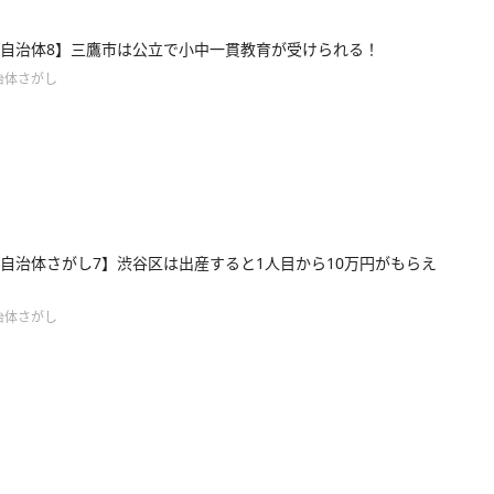
自治体8】三鷹市は公立で小中一貫教育が受けられる！
治体さがし
自治体さがし7】渋谷区は出産すると1人目から10万円がもらえ
治体さがし