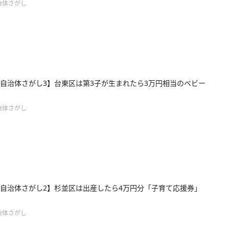
治体さがし
自治体さがし3】台東区は第3子が生まれたら3万円相当のベビー
治体さがし
自治体さがし2】杉並区は出産したら4万円分「子育て応援券」
治体さがし