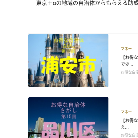
東京＋αの地域の自治体からもらえる助
マネー
【お得な
で少...
お得な自
マネー
【お得な
え...
お得な自