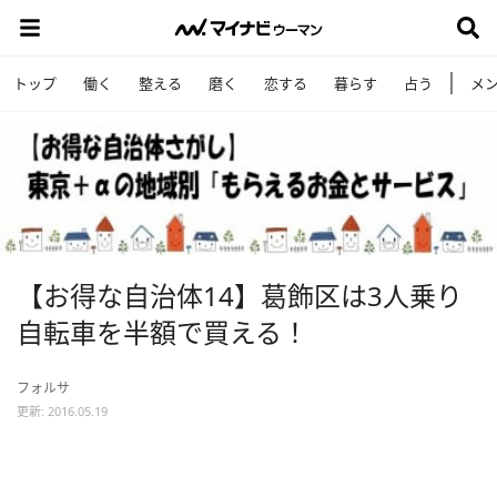
トップ
働く
整える
磨く
恋する
暮らす
占う
メ
【お得な自治体14】葛飾区は3人乗り
自転車を半額で買える！
フォルサ
更新: 2016.05.19