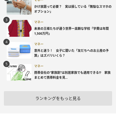
マネー
かけ放題って必要？ 実は損している「無駄なスマホの
オプション」
マネー
未来の王様たちが通う世界一高額な学校「学費は年間
1,500万円」
マネー
意外と迷う！ 女子に聞いた「友だちへのお土産の予
算」はズバリいくら？
マネー
携帯会社の“家族割”は別居家族でも適用できる!? 家族
まとめて携帯料金を見...
ランキングをもっと見る