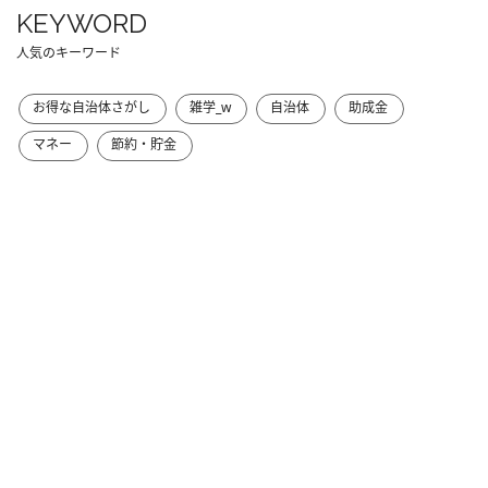
KEYWORD
人気のキーワード
お得な自治体さがし
雑学_w
自治体
助成金
マネー
節約・貯金