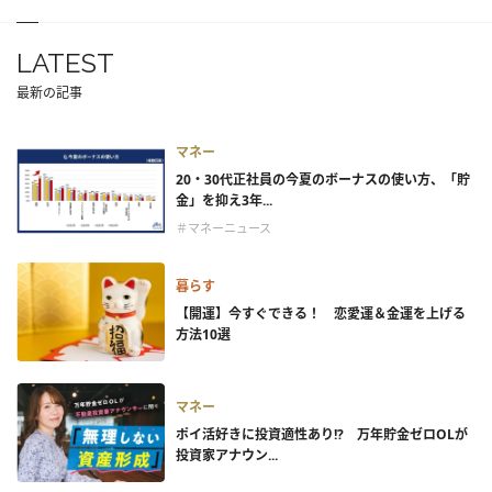
LATEST
最新の記事
マネー
20・30代正社員の今夏のボーナスの使い方、「貯
金」を抑え3年...
＃マネーニュース
暮らす
【開運】今すぐできる！ 恋愛運＆金運を上げる
方法10選
マネー
ポイ活好きに投資適性あり!? 万年貯金ゼロOLが
投資家アナウン...