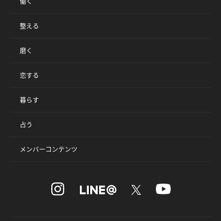
働く
整える
磨く
恋する
暮らす
占う
メンバーコンテンツ