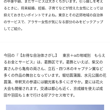
の中身や額、またサービスは大きくちがいます。引っ越しを考え
るときに、将来結婚、妊娠、子育てなどが控えた女性にとっては
抑えておきたいポイントですよね。東京とその近郊地域の自治体
のサービスで、アラサー女性が気になる部分のみをピックアップ
してご紹介。
今回の『【お得な自治体さがし】 東京＋αの地域別 もらえ
るお金とサービス』は、葛飾区です。葛飾といえば、柴又の
寅さんから亀有の両さん、立石・四つ木のキャプテン翼など
多くの作品の舞台となっています。堀切菖蒲園、水元公園の花
菖蒲、帝釈天の参道には観光客も多くにぎやか。夏には花火
大会も開催されます。交通は都心も近く、京成線を使えば成
田や羽田も１本で行ける好アクセス地です。