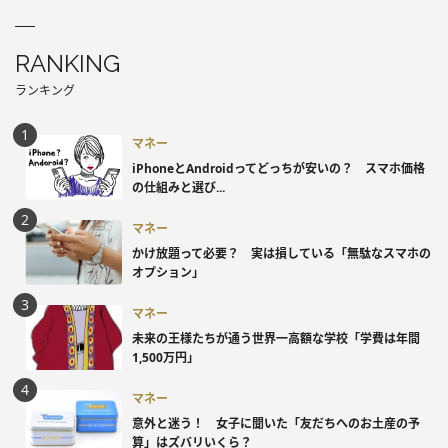
RANKING
ランキング
マネー
iPhoneとAndroidってどっちが安いの？ スマホ価格
の仕組みと選び...
マネー
かけ放題って必要？ 実は損している「無駄なスマホの
オプション」
マネー
未来の王様たちが通う世界一高額な学校「学費は年間
1,500万円」
マネー
意外と迷う！ 女子に聞いた「友だちへのお土産の予
算」はズバリいくら？