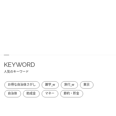
KEYWORD
人気のキーワード
お得な自治体さがし
雑学_w
旅行_w
東京
自治体
助成金
マネー
節約・貯金