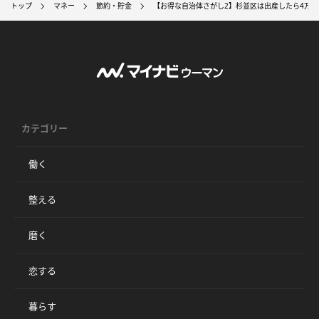
トップ
マネー
節約・貯金
【お得な自治体さがし2】杉並区は出産したら4万円
カテゴリー
働く
整える
磨く
恋する
暮らす