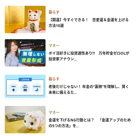
暮らす
【開運】今すぐできる！ 恋愛運＆金運を上げる
方法10選
マネー
ポイ活好きに投資適性あり!? 万年貯金ゼロOLが
投資家アナウン...
暮らす
老後だけじゃない！ 年金の”裏側”を理解し、賢く
未来に備えるた...
マネー
金運を下げるNG行動とは？ 「金運アップのため
の5つの方法」を...