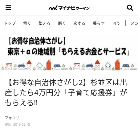
トップ
働く
整える
磨く
恋する
暮らす
占う
メ
【お得な自治体さがし2】杉並区は出
産したら4万円分「子育て応援券」が
もらえる!!
フォルサ
更新: 2016.03.15