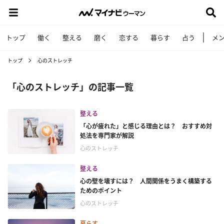
トップ
働く
整える
磨く
恋する
暮らす
占う
メ
トップ
心のストレッチ
「心のストレッチ」の記事一覧
整える
「心が疲れた」と感じる理由とは？ おすすめ対
処法を専門家が解説
心のストレッチ
整える
心の壁を壊すには？ 人間関係をうまく構築する
ためのポイント
心のストレッチ
暮らす