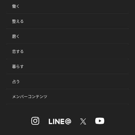
働く
整える
磨く
恋する
暮らす
占う
メンバーコンテンツ