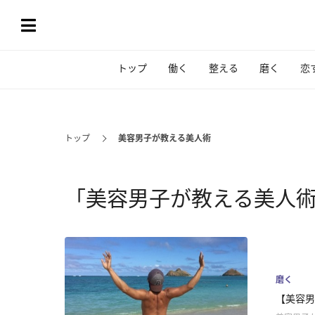
トップ
働く
整える
磨く
恋
トップ
美容男子が教える美人術
「美容男子が教える美人
磨く
【美容男