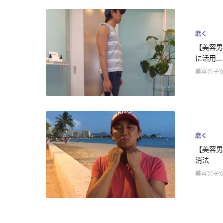
磨く
【美容男
に活用...
美容男子
磨く
【美容男
消法
美容男子