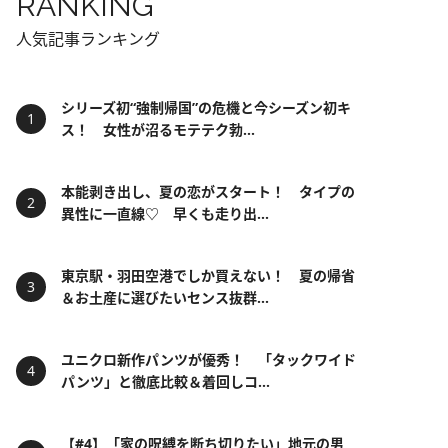
RANKING
人気記事ランキング
シリーズ初“強制帰国”の危機と今シーズン初キ
ス！ 女性が沼るモテテク勃...
本能剥き出し、夏の恋がスタート！ タイプの
異性に一直線♡ 早くも走り出...
東京駅・羽田空港でしか買えない！ 夏の帰省
＆お土産に選びたいセンス抜群...
ユニクロ新作パンツが優秀！ 「タックワイド
パンツ」と徹底比較＆着回しコ...
【#4】「家の呪縛を断ち切りたい」地元の男