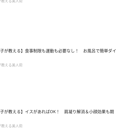
が教える美人術
子が教える】食事制限も運動も必要なし！ お風呂で簡単ダイ
が教える美人術
子が教える】イスがあればOK！ 肩凝り解消＆小顔効果も期
が教える美人術