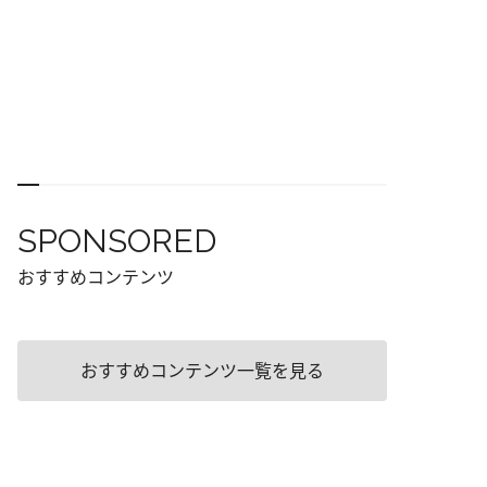
SPONSORED
おすすめコンテンツ
おすすめコンテンツ一覧を見る