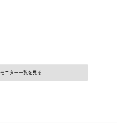
モニター一覧を見る