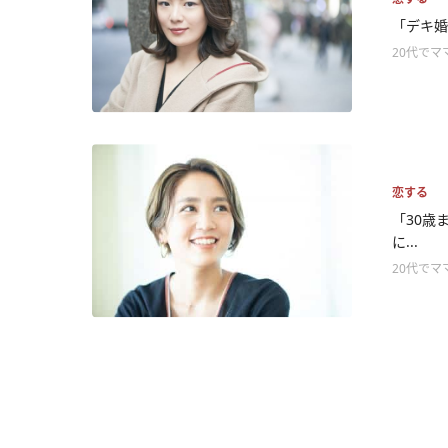
「デキ婚
20代でマ
恋する
「30歳
に...
20代でマ