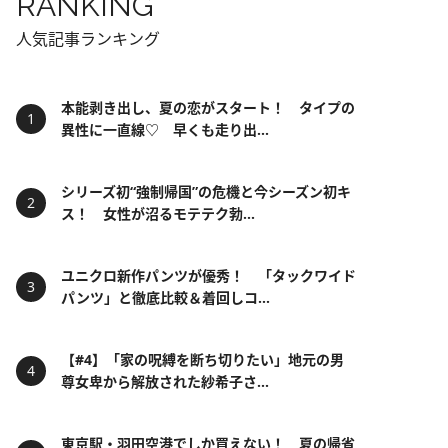
RANKING
人気記事ランキング
本能剥き出し、夏の恋がスタート！ タイプの
異性に一直線♡ 早くも走り出...
シリーズ初“強制帰国”の危機と今シーズン初キ
ス！ 女性が沼るモテテク勃...
ユニクロ新作パンツが優秀！ 「タックワイド
パンツ」と徹底比較＆着回しコ...
【#4】「家の呪縛を断ち切りたい」地元の男
尊女卑から解放された紗希子さ...
東京駅・羽田空港でしか買えない！ 夏の帰省