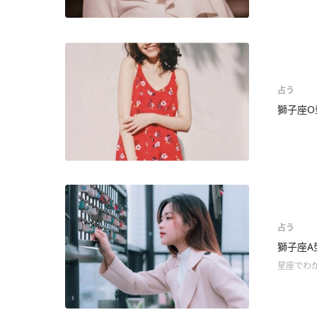
占う
獅子座O
占う
獅子座A
星座でわ