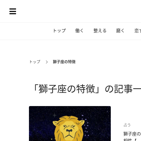
トップ
働く
整える
磨く
恋
トップ
獅子座の特徴
「獅子座の特徴」の記事
占う
獅子座の
相性【...