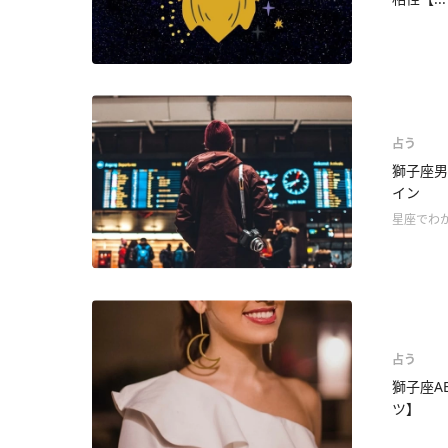
占う
獅子座男
イン
星座でわ
占う
獅子座A
ツ】