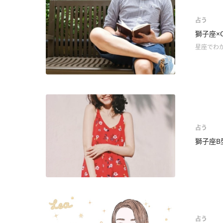
占う
獅子座×
星座でわ
占う
獅子座B
占う