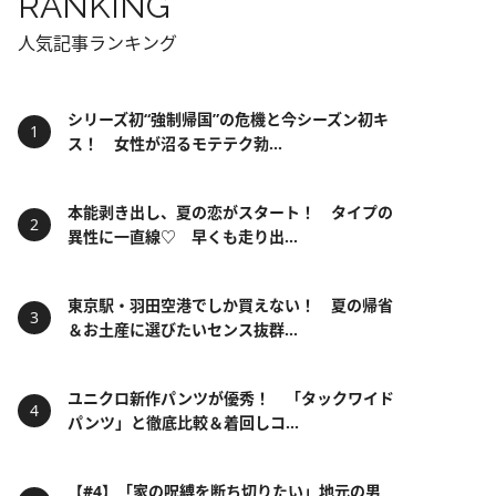
RANKING
人気記事ランキング
シリーズ初“強制帰国”の危機と今シーズン初キ
ス！ 女性が沼るモテテク勃...
本能剥き出し、夏の恋がスタート！ タイプの
異性に一直線♡ 早くも走り出...
東京駅・羽田空港でしか買えない！ 夏の帰省
＆お土産に選びたいセンス抜群...
ユニクロ新作パンツが優秀！ 「タックワイド
パンツ」と徹底比較＆着回しコ...
【#4】「家の呪縛を断ち切りたい」地元の男