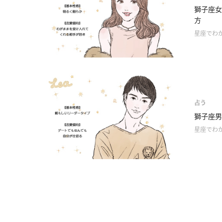
獅子座女
方
星座でわ
占う
獅子座男
星座でわ