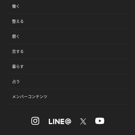
働く
整える
磨く
恋する
暮らす
占う
メンバーコンテンツ