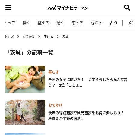
トップ
働く
整える
磨く
恋する
暮らす
占う
メ
トップ
おでかけ
旅行_w
茨城
「茨城」の記事一覧
暮らす
全国の女子に聞いた！ くすぐられたらなんて言
う？ 2位「こしょ...
おでかけ
茨城の宿泊施設や観光施設をお得に楽しもう！
茨城県が半額の宿泊...