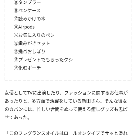
⑧タンブラー
⑨ペンケース
⑩読みかけの本
⑪Airpods
⑫お気に入りのペン
⑬歯みがきセット
⑭携帯おしぼり
⑮プレゼントでもらったクシ
⑯化粧ポーチ
女優としてTVに出演したり、ファッションに関するお仕事が
あったりと、多方面で活躍をしている新田さん。そんな彼女
のカバンには、忙しい合間をぬって使える癒しグッズも忍ば
せてあった。
「このフレグランスオイルはロールオンタイプでサッと塗れ