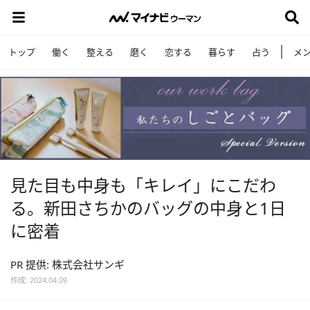
トップ
働く
整える
磨く
恋する
暮らす
占う
メ
見た目も中身も「キレイ」にこだわ
る。新田さちかのバッグの中身と1日
に密着
PR 提供: 株式会社サンギ
作成: 2024.04.09