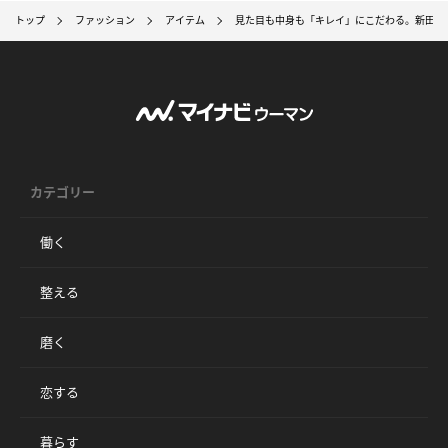
トップ
ファッション
アイテム
見た目も中身も「キレイ」にこだわる。新田さ
カテゴリー
働く
整える
磨く
恋する
暮らす