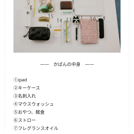
―― かばんの中身 ――
①ipad
②キーケース
③名刺入れ
④マウスウォッシュ
⑤おやつ、軽食
⑥ストロー
⑦フレグランスオイル