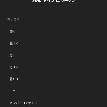
カテゴリー
働く
整える
磨く
恋する
暮らす
占う
メンバーコンテンツ