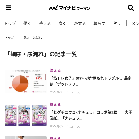
トップ
働く
整える
磨く
恋する
暮らす
占う
メ
トップ
頻尿・尿漏れ
「頻尿・尿漏れ」の記事一覧
整える
「筋トレ女子」の74％が“尿もれトラブル”。最多
は「デッドリフ...
＃ヘルシーニュース
整える
「ヒグチユウコ×ナチュラ」コラボ第2弾！ 大王
製紙、「ナチュラ...
＃ヘルシーニュース
整える