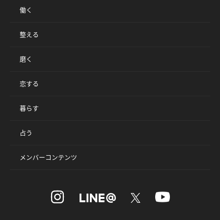
働く
整える
磨く
恋する
暮らす
占う
メンバーコンテンツ