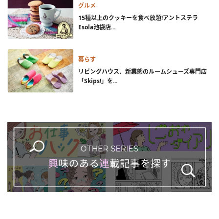
グルメ
15種以上のクッキーを食べ放題!アントステラ
Esola池袋店...
暮らす
リビングハウス、新業態のルームシューズ専門店
「Skips!」を...