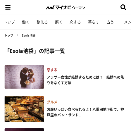
トップ
働く
整える
磨く
恋する
暮らす
占う
メ
トップ
Esola池袋
「Esola池袋」の記事一覧
恋する
アラサー女性が結婚するためには？ 結婚への焦
りをなくす方法
グルメ
お腹いっぱい食べられるよ！八重洲地下街で、神
戸屋のパン・サンド...