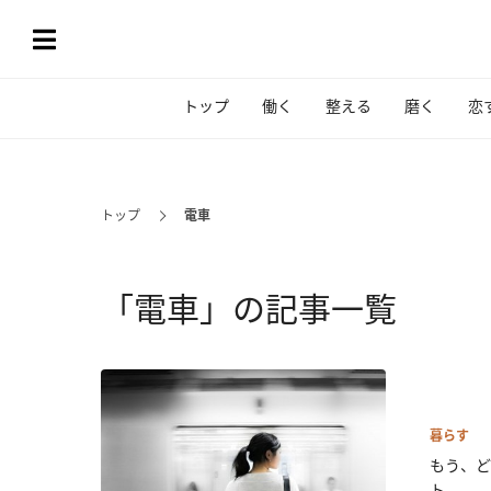
トップ
働く
整える
磨く
恋
トップ
電車
「電車」の記事一覧
暮らす
もう、ど
ト...