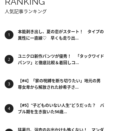
RANKING
人気記事ランキング
本能剥き出し、夏の恋がスタート！ タイプの
異性に一直線♡ 早くも走り出...
ユニクロ新作パンツが優秀！ 「タックワイド
パンツ」と徹底比較＆着回しコ...
【#4】「家の呪縛を断ち切りたい」地元の男
尊女卑から解放された紗希子さ...
【#5】“子どものいない人生”どうだった？ バ
ブル期を生き抜いた56歳...
猛暑日、浴衣のお出かけも怖くない！ マンダ