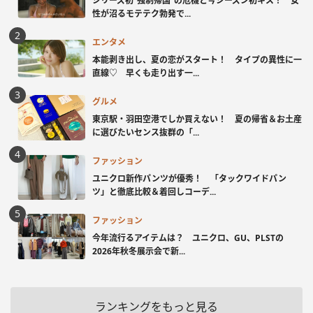
シリーズ初“強制帰国”の危機と今シーズン初キス！ 女
性が沼るモテテク勃発で...
エンタメ
本能剥き出し、夏の恋がスタート！ タイプの異性に一
直線♡ 早くも走り出す一...
グルメ
東京駅・羽田空港でしか買えない！ 夏の帰省＆お土産
に選びたいセンス抜群の「...
ファッション
ユニクロ新作パンツが優秀！ 「タックワイドパン
ツ」と徹底比較＆着回しコーデ...
ファッション
今年流行るアイテムは？ ユニクロ、GU、PLSTの
2026年秋冬展示会で新...
ランキングをもっと見る