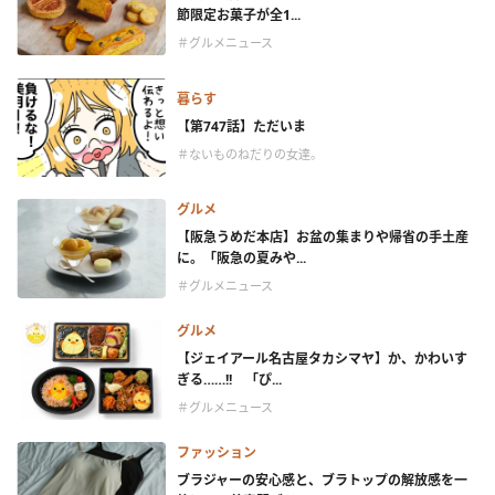
節限定お菓子が全1...
＃グルメニュース
暮らす
【第747話】ただいま
＃ないものねだりの女達。
グルメ
【阪急うめだ本店】お盆の集まりや帰省の手土産
に。「阪急の夏みや...
＃グルメニュース
グルメ
【ジェイアール名古屋タカシマヤ】か、かわいす
ぎる……!! 「ぴ...
＃グルメニュース
ファッション
ブラジャーの安心感と、ブラトップの解放感を一