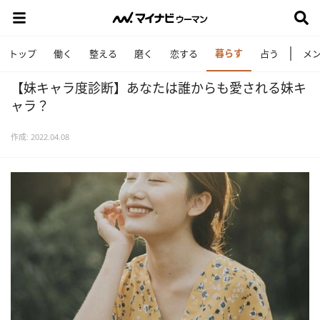
暮らす
トップ
働く
整える
磨く
恋する
占う
メ
【妹キャラ度診断】あなたは誰からも愛される妹キ
ャラ？
作成: 2022.04.08