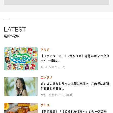
LATEST
最新の記事
グルメ
【ファミリーマート×サンリオ】総勢26キャラクタ
ー!! 一度は...
＃トレンドニュース
エンタメ
メンズの脈なしサインは顔に出る!? この世に地獄
があるとするな...
＃ガールオアレディ3考察
グルメ
【無印良品】「ほめられかぼちゃ」シリーズの季