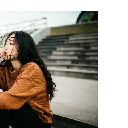
。
ている一人っ子。
多いはずです。
しょうか。
、
ょう。