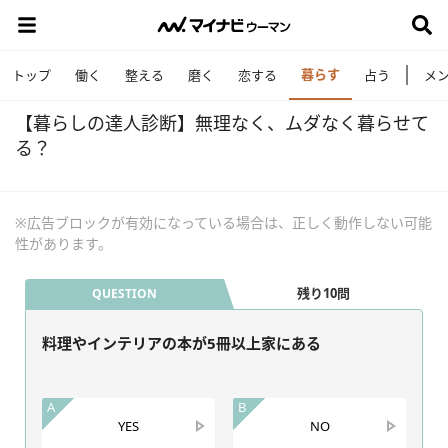
暮らす
トップ
働く
整える
磨く
恋する
占う
メ
【暮らしの達人診断】無理なく、ムダなく暮らせて
る？
※広告ブロックが有効になっている場合は、正しく動作しない可能
性があります。
残り10問
QUESTION
料理やインテリアの本が5冊以上家にある
A
B
YES
NO