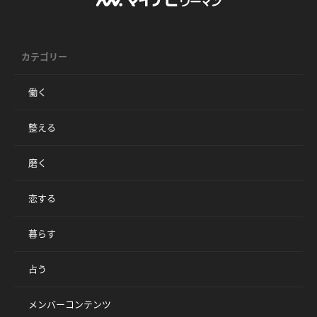
カテゴリー
働く
整える
磨く
恋する
暮らす
占う
メンバーコンテンツ