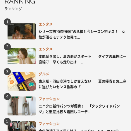
RANKING
ランキング
エンタメ
シリーズ初“強制帰国”の危機と今シーズン初キス！ 女
性が沼るモテテク勃発で...
エンタメ
本能剥き出し、夏の恋がスタート！ タイプの異性に一
直線♡ 早くも走り出す一...
グルメ
東京駅・羽田空港でしか買えない！ 夏の帰省＆お土産
に選びたいセンス抜群の「...
ファッション
ユニクロ新作パンツが優秀！ 「タックワイドパン
ツ」と徹底比較＆着回しコーデ...
ファッション