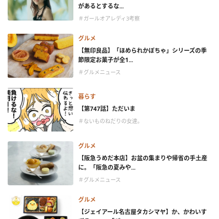
があるとするな...
＃ガールオアレディ3考察
グルメ
【無印良品】「ほめられかぼちゃ」シリーズの季
節限定お菓子が全1...
＃グルメニュース
暮らす
【第747話】ただいま
＃ないものねだりの女達。
グルメ
【阪急うめだ本店】お盆の集まりや帰省の手土産
に。「阪急の夏みや...
＃グルメニュース
グルメ
【ジェイアール名古屋タカシマヤ】か、かわいす