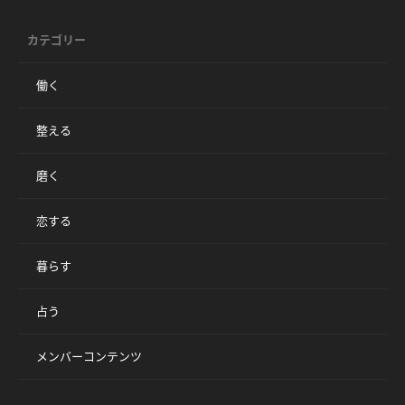
カテゴリー
働く
整える
磨く
恋する
暮らす
占う
メンバーコンテンツ