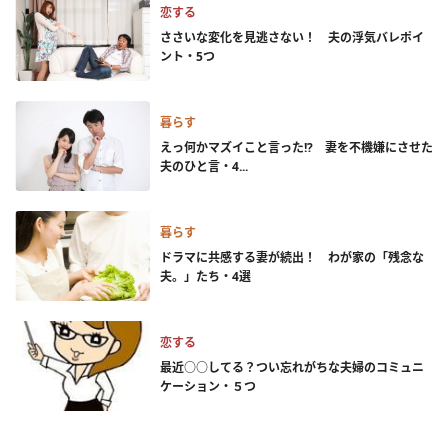
恋する
ささいな変化を見逃さない！ 夫の浮気バレポイ
ント・5つ
暮らす
えっ何かマズイこと言った!? 妻を不機嫌にさせた
夫のひと言・4...
暮らす
ドラマに共感する妻が続出！ わが家の「残念な
夫。」たち・4選
恋する
最近○○してる？つい忘れがちな夫婦のコミュニ
ケーション・５つ