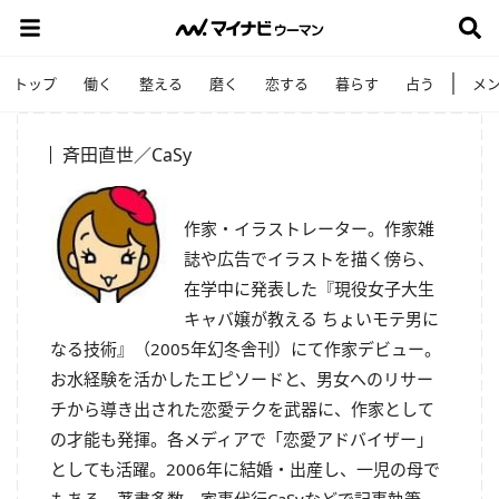
トップ
働く
整える
磨く
恋する
暮らす
占う
メ
斉田直世／CaSy
作家・イラストレーター。作家雑
誌や広告でイラストを描く傍ら、
在学中に発表した『現役女子大生
キャバ嬢が教える ちょいモテ男に
なる技術』（2005年幻冬舎刊）にて作家デビュー。
お水経験を活かしたエピソードと、男女へのリサー
チから導き出された恋愛テクを武器に、作家として
の才能も発揮。各メディアで「恋愛アドバイザー」
としても活躍。2006年に結婚・出産し、一児の母で