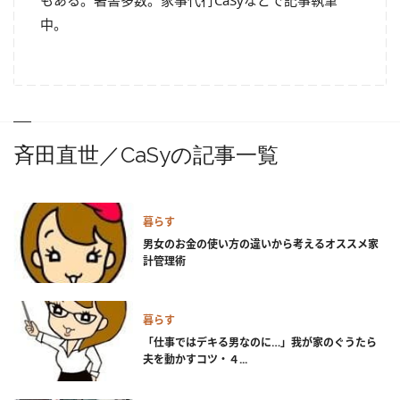
もある。著書多数。家事代行CaSyなどで記事執筆
中。
斉田直世／CaSyの記事一覧
暮らす
男女のお金の使い方の違いから考えるオススメ家
計管理術
暮らす
「仕事ではデキる男なのに…」我が家のぐうたら
夫を動かすコツ・４...