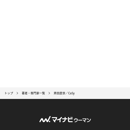
トップ
著者・専門家一覧
斉田直世／CaSy