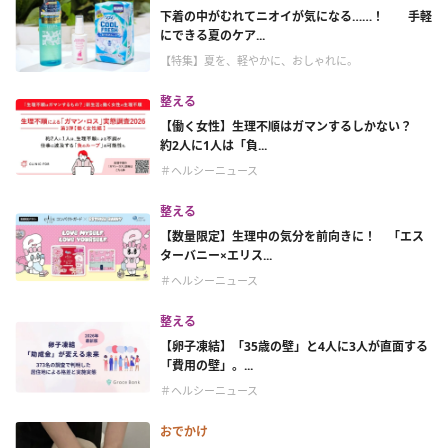
下着の中がむれてニオイが気になる……！ 手軽
にできる夏のケア...
【特集】夏を、軽やかに、おしゃれに。
整える
【働く女性】生理不順はガマンするしかない？
約2人に1人は「負...
＃ヘルシーニュース
整える
【数量限定】生理中の気分を前向きに！ 「エス
ターバニー×エリス...
＃ヘルシーニュース
整える
【卵子凍結】「35歳の壁」と4人に3人が直面する
「費用の壁」。...
＃ヘルシーニュース
おでかけ