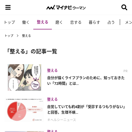
整える
トップ
働く
磨く
恋する
暮らす
占う
メ
トップ
整える
「整える」の記事一覧
整える
PR
自分が描くライフプランのために、知っておきた
い「72時間」とは...
整える
自覚していても約4割が「受診するつもりがない」
と回答。生理不順...
＃ヘルシーニュース
整える