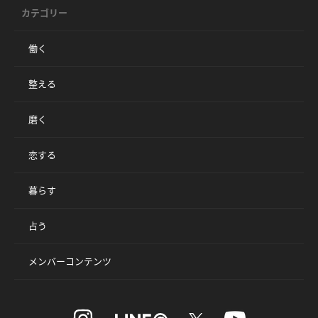
カテゴリー
働く
整える
磨く
恋する
暮らす
占う
メンバーコンテンツ