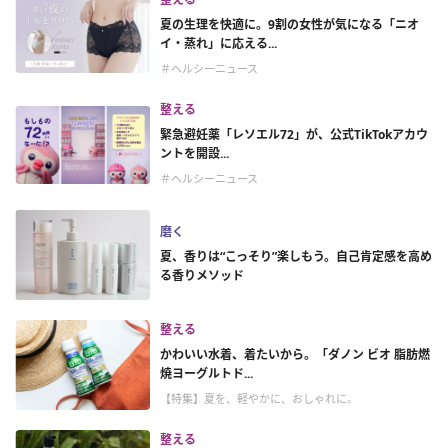
夏の生理を快適に。9割の女性が気になる「ニオ
イ・蒸れ」に応える...
＃ヘルシーニュース
整える
緊急避妊薬「レソエル72」が、公式TikTokアカウ
ントを開設...
＃ヘルシーニュース
磨く
夏、香りは“こっそり”楽しもう。自己肯定感を高め
る香りメソッド
整える
かわいい水着、着たいから。「ダノン ビオ 脂肪燃
焼ヨーグルトド...
【特集】夏を、軽やかに、おしゃれに。
整える