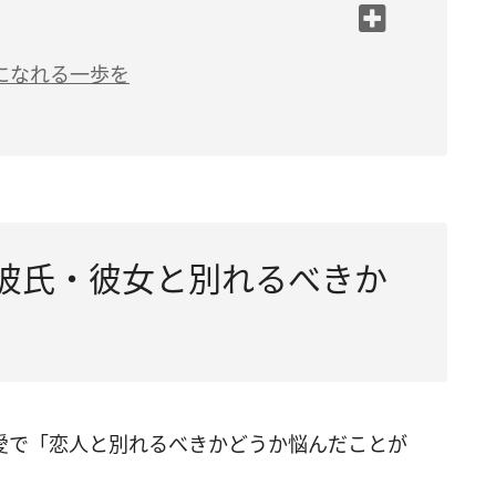
る
ない
情」に分ける
い気持ちが出てくるのはおかしい？
になれる一歩を
】彼氏・彼女と別れるべきか
の恋愛で「恋人と別れるべきかどうか悩んだことが