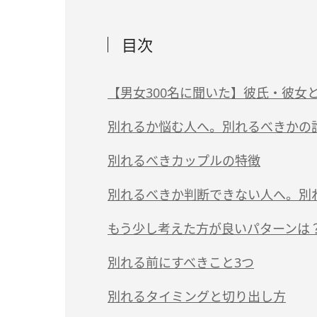
目次
【男女300名に聞いた】彼氏・彼女
恋人との別れを「悩んだ」のはどうして？
別れるか悩む人へ。別れるべきかの
0〜3個当てはまる人
別れるべきカップルの特徴
4〜6個当てはまる人
（1）明らかに愛されてない・大切にされ
別れるべきか判断できない人へ。別
7〜10個当てはまる人
（2）借金やDV、モラハラなどの問題があ
別れるべき彼氏の見極め方
もう少し考えた方が良いパターンは
（3）話し合いがそもそも成立しない
別れるべき彼女の見極め方
（1）時間や距離の差が関係悪化につなが
別れる前にすべきこと3つ
（4）彼氏・彼女が信用できない
倦怠期カップルは別れるべき？
（2）明確な不満に対して別れを意識して
（1）別れたと仮定した時間と環境をつく
別れるタイミングと切り出し方
（5）どちらかが浮気した・している