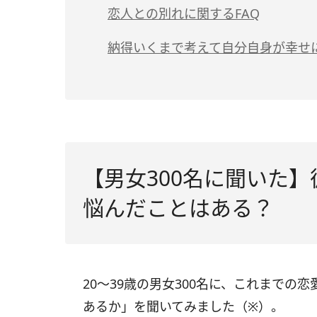
（3）マンネリ気味である
（2）ネガティブな感情の理由を深掘りす
（1）なるべく早く
恋人との別れに関するFAQ
（6）結婚や金銭感覚などの価値観が合わ
（4）彼氏・彼女が冷たいと感じる
（3）不満を伝える場合は「行為」と「感
（2）自分も相手も大事にする
Q.彼氏・彼女のことが好きなのに別れた
納得いくまで考えて自分自身が幸せ
（5）セックスレス
（3）全てに誠実に
Q.好きでも別れるべきケースとは？
【男女300名に聞いた
悩んだことはある？
20～39歳の男女300名に、これまで
あるか」を聞いてみました（※）。