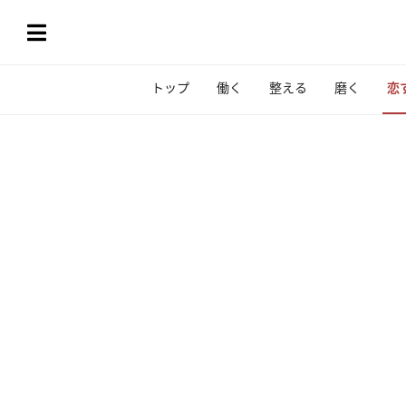
トップ
働く
整える
磨く
恋