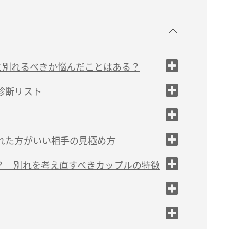
と別れるべきか悩んだことはある？
診断リスト
ない
れた方がいい相手の見極め方
る
？ 別れを考え直すべきカップルの特徴
っている
いる
ってみる