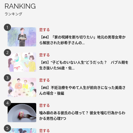
RANKING
ランキング
恋する
【#4】「家の呪縛を断ち切りたい」地元の男尊女卑か
ら解放された紗希子さんの...
恋する
【#5】“子どものいない人生”どうだった？ バブル期を
生き抜いた56歳・佐...
恋する
【#6】不妊治療をやめて人生が前向きになった美南さ
んの場合・後編
恋する
噛み癖のある彼氏の心理って？ 彼女を噛む行為からわ
かる男性心理7つ
恋する