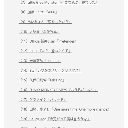
（7）Little Glee Monster『小さな恋が、終わった』
（8）加藤ミリヤ『Aitai』
（9）あいみょん『恋をしたから』
（10）大塚愛『恋愛写真』
（11）Official髭男dism『Pretender』
（12）EXILE『ただ…逢いたくて』
（13）米津玄師『Lemon』
（14）B’z『いつかのメリークリスマス』
（15）久保田利伸『Missing』
（16）FUNKY MONKEY BABYS『もう君がいない』
（17）ケツメイシ『バラード』
（18）山崎まさよし『One more time, One more chance』
（19）Saucy Dog『今更だって僕は言うかな』