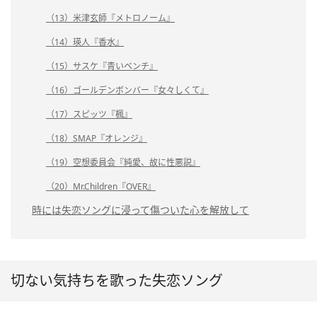
（13）米津玄師『メトロノーム』
（14）瑛人『香水』
（15）サスケ『青いベンチ』
（16）ゴールデンボンバー『女々しくて』
（17）スピッツ『楓』
（18）SMAP『オレンジ』
（19）空想委員会『純愛、故に性悪説』
（20）Mr.Children『OVER』
時には失恋ソングに浸って傷ついた心を解放して
切ない気持ちを歌った失恋ソング