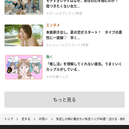
モテすぎレディはなぜ、男性の心を掴むのか？
傷つきたくない女た...
＃ガールオアレディ3考察
エンタメ
本能剥き出し、夏の恋がスタート！ タイプの異
性に一直線♡ 早く...
＃シャッフルアイランド7考察
働く
「推し活」を理解してくれない彼氏。うまくいく
カップルがしている...
＃お仕事ハック
もっと見る
トップ
恋する
片思い
失恋した時に聴きたい失恋ソング40選｜泣ける・前向