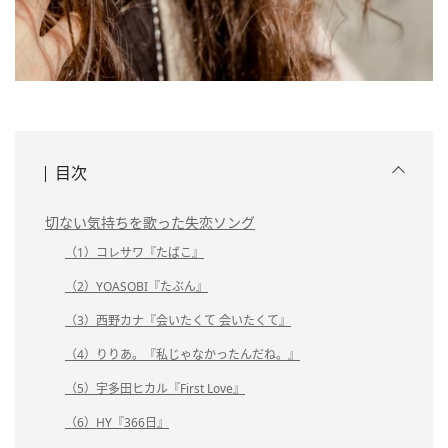
目次
切ない気持ちを歌った失恋ソング
（1）コレサワ『たばこ』
（2）YOASOBI『たぶん』
（3）西野カナ『会いたくて 会いたくて』
（4）りりあ。『私じゃなかったんだね。』
（5）宇多田ヒカル『First Love』
（6）HY『366日』