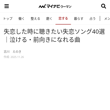
恋する
トップ
働く
整える
磨く
暮らす
占う
メ
失恋した時に聴きたい失恋ソング40選
｜泣ける・前向きになれる曲
古川 えのき
作成: 2025.11.26