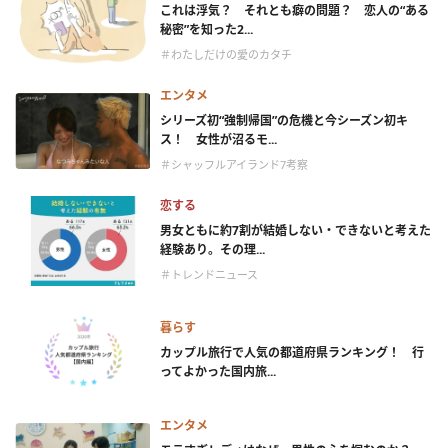
これは浮気？ それとも癖の問題？ 恋人の“ある
秘密”を知った2...
＃わたしだけの愛のカタチ
エンタメ
シリーズ初“強制帰国”の危機と今シーズン初キ
ス！ 女性が沼るモ...
＃シャッフルアイランド7考察
恋する
男女ともに約7割が結婚しない・できないと考えた
経験あり。その理...
＃トレンドニュース
暮らす
カップル旅行で人気の都道府県ランキング！ 行
ってよかった国内旅...
エンタメ