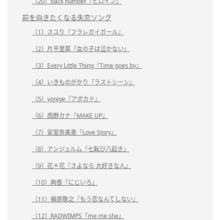
（20）back number『ヒロイン』
前を向きたくなる失恋ソング
（1）さユり『フラレガイガール』
（2）片平里菜『女の子は泣かない』
（3）Every Little Thing『Time goes by』
（4）いきものがかり『ラストシーン』
（5）yonige『アボカド』
（6）西野カナ『MAKE UP』
（7）安室奈美恵『Love Story』
（8）アンジュルム『七転び八起き』
（9）花＊花『さよなら 大好きな人』
（10）絢香『にじいろ』
（11）槇原敬之『もう恋なんてしない』
（12）RADWIMPS『me me she』