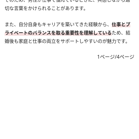
切な言葉をかけられることがあります。
また、自分自身もキャリアを築いてきた経験から、
仕事とプ
ライベートのバランスを取る重要性を理解している
ため、結
婚後も家庭と仕事の両立をサポートしやすいのが魅力です。
1ページ/4ページ