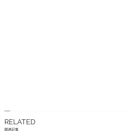
RELATED
関連記事