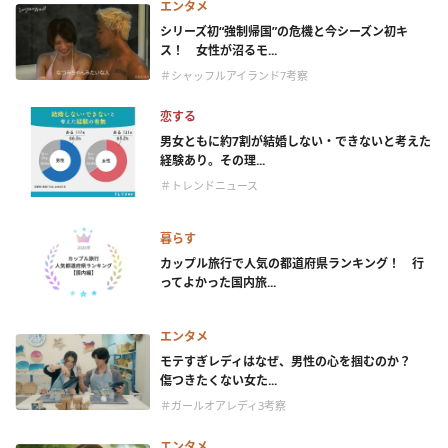
エンタメ
シリーズ初“強制帰国”の危機と今シーズン初キ
ス！ 女性が沼るモ...
＃シャッフルアイランド7考察
恋する
男女ともに約7割が結婚しない・できないと考えた
経験あり。その理...
＃トレンドニュース
暮らす
カップル旅行で人気の都道府県ランキング！ 行
ってよかった国内旅...
エンタメ
モテすぎレディはなぜ、男性の心を掴むのか？
傷つきたくない女た...
＃ガールオアレディ3考察
エンタメ