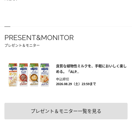
PRESENT&MONITOR
プレゼント＆モニター
良質な植物性ミルクを、手軽においしく楽し
める。「ALP...
申込締切
2026.08.29（土）23:59まで
プレゼント＆モニター一覧を見る