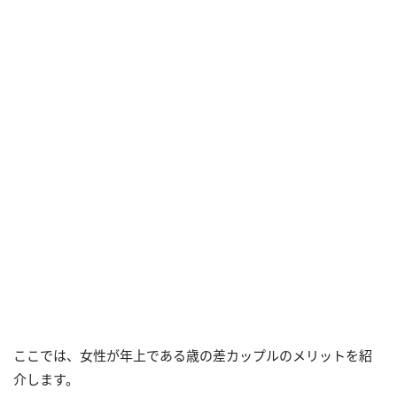
ここでは、女性が年上である歳の差カップルのメリットを紹
介します。