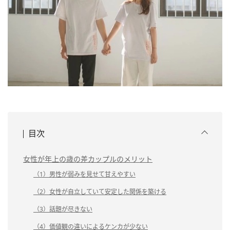
目次
女性が年上の歳の差カップルのメリット
（1）男性が弱みを見せて甘えやすい
（2）女性が自立していて安定した関係を築ける
（3）話題が尽きない
（4）価値観の違いによるケンカが少ない