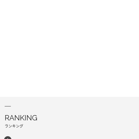
RANKING
ランキング