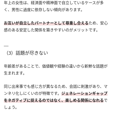
年上の女性は、経済面や精神面で自立しているケースが多
く、男性に過度に依存しない傾向があります。
お互いが自立したパートナーとして尊重し合える
ため、安心
感のある安定した関係を築きやすいのがメリットです。
（3）話題が尽きない
年齢差があることで、価値観や経験の違いから新鮮な話題が
生まれます。
同じ出来事でも感じ方が異なるため、会話に刺激があり、マ
ンネリ化しにくいのが特徴です。
ジェネレーションギャップ
をネガティブに捉えるのではなく、楽しめる関係になれる
で
しょう。