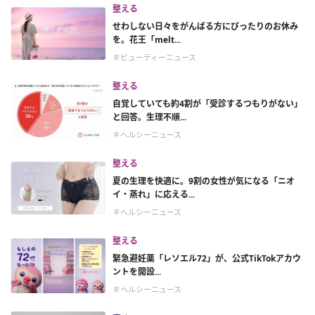
整える
せわしない日々をがんばる方にぴったりのお休み
を。花王「melt...
＃ビューティーニュース
整える
自覚していても約4割が「受診するつもりがない」
と回答。生理不順...
＃ヘルシーニュース
整える
夏の生理を快適に。9割の女性が気になる「ニオ
イ・蒸れ」に応える...
＃ヘルシーニュース
整える
緊急避妊薬「レソエル72」が、公式TikTokアカウ
ントを開設...
＃ヘルシーニュース