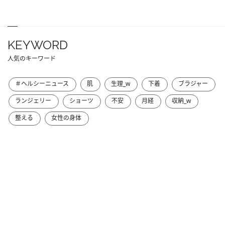
KEYWORD
人気のキーワード
＃ヘルシーニュース
肌
生理_w
下着
ブラジャー
ランジェリー
ショーツ
不安
月経
収納_w
整える
女性の身体