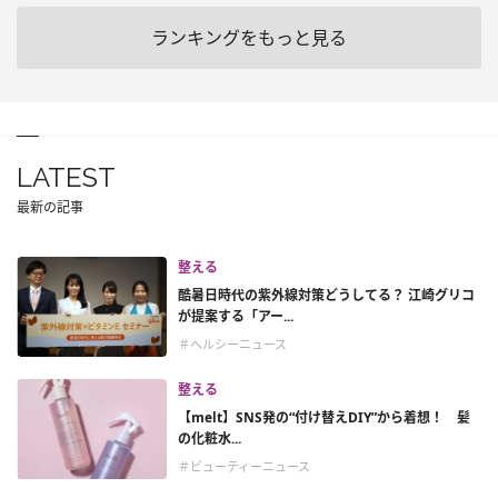
ランキングをもっと見る
LATEST
最新の記事
整える
酷暑日時代の紫外線対策どうしてる？ 江崎グリコ
が提案する「アー...
＃ヘルシーニュース
整える
【melt】SNS発の“付け替えDIY”から着想！ 髪
の化粧水...
＃ビューティーニュース