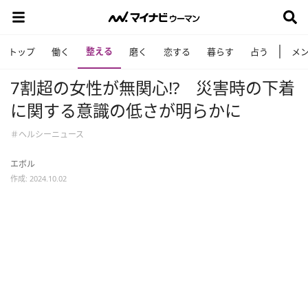
整える
トップ
働く
磨く
恋する
暮らす
占う
メ
7割超の女性が無関心⁉ 災害時の下着
に関する意識の低さが明らかに
＃ヘルシーニュース
エボル
作成: 2024.10.02