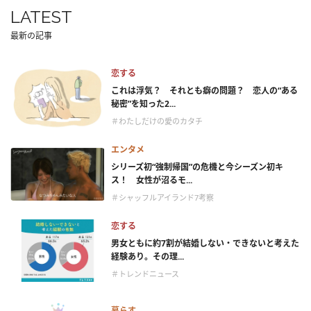
LATEST
最新の記事
恋する
これは浮気？ それとも癖の問題？ 恋人の“ある
秘密”を知った2...
＃わたしだけの愛のカタチ
エンタメ
シリーズ初“強制帰国”の危機と今シーズン初キ
ス！ 女性が沼るモ...
＃シャッフルアイランド7考察
恋する
男女ともに約7割が結婚しない・できないと考えた
経験あり。その理...
＃トレンドニュース
暮らす