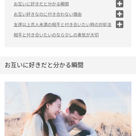
お互いに好きだと分かる瞬間
（1）２人で会うことが増えた
お互い好きなのに付き合わない理由
（2）まめに連絡を取るようにな
（1）今の距離感に満足している
友達以上恋人未満の相手と付き合いたい時の対処法
った
（2）付き合うタイミングを逃してしまった
（1）思い切って告白する
相手と付き合いたいのなら少しの勇気が大切
（3）スキンシップが増えた
（2）恋人がほしいことをアピール
（3）告白されるのを待っている
する
（4）付き合った後に別れるのが嫌
（3）距離を置く
（5）他に優先したいことがあって恋愛をする気
お互いに好きだと分かる瞬間
がない
（6）何らかの障害がある