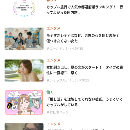
カップル旅行で人気の都道府県ランキング！ 行
ってよかった国内旅...
エンタメ
モテすぎレディはなぜ、男性の心を掴むのか？
傷つきたくない女た...
＃ガールオアレディ3考察
エンタメ
本能剥き出し、夏の恋がスタート！ タイプの異
性に一直線♡ 早く...
＃シャッフルアイランド7考察
働く
「推し活」を理解してくれない彼氏。うまくいく
カップルがしている...
＃お仕事ハック
エンタメ