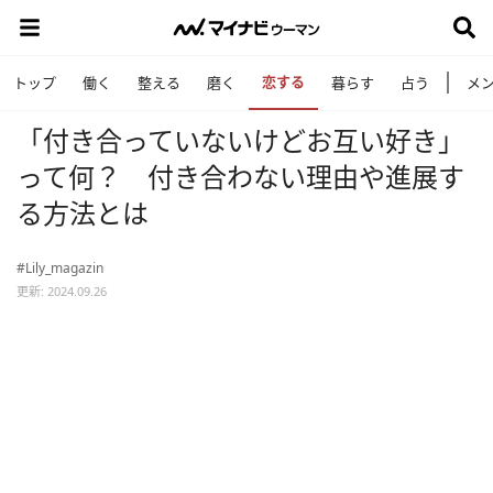
恋する
トップ
働く
整える
磨く
暮らす
占う
メ
「付き合っていないけどお互い好き」
って何？ 付き合わない理由や進展す
る方法とは
#Lily_magazin
更新: 2024.09.26