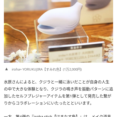
iroha+ YORUKUJIRA【すみれ色】(1万2,000円)
水原さんによると、クジラと一緒に泳いだことが自身の人生
の中で大きな体験となり、クジラの鳴き声を振動パターンに追
加したセルフプレジャーアイテムを第1弾として発売した繋が
りからコラボレーションにいたったとといいます。
一方、第4弾の『iroha stick【はまなす色】』は、メイク道具