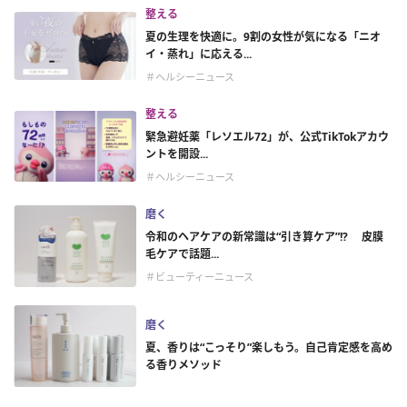
整える
夏の生理を快適に。9割の女性が気になる「ニオ
イ・蒸れ」に応える...
＃ヘルシーニュース
整える
緊急避妊薬「レソエル72」が、公式TikTokアカウ
ントを開設...
＃ヘルシーニュース
磨く
令和のヘアケアの新常識は“引き算ケア”!? 皮膜
毛ケアで話題...
＃ビューティーニュース
磨く
夏、香りは“こっそり”楽しもう。自己肯定感を高め
る香りメソッド