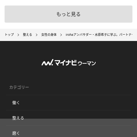
もっと見る
トップ
整える
女性の身体
irohaアンバサダー・水原希子に学ぶ。パートナ
カテゴリー
働く
整える
磨く