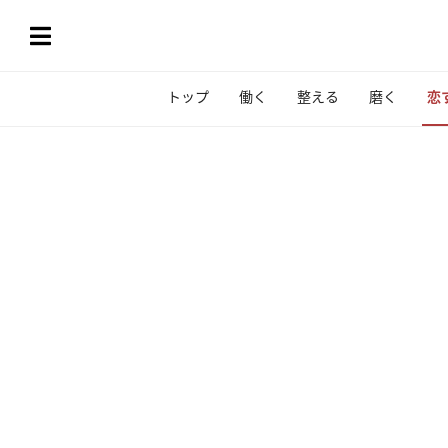
トップ
働く
整える
磨く
恋