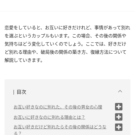
恋愛をしていると、お互いに好きだけれど、事情があって別れ
を選ぶというカップルもいます。この場合、その後の関係や
気持ちはどう変化していくのでしょう。ここでは、好きだけ
ど別れる理由や、破局後の関係の築き方、復縁方法について
解説していきます。
目次
お互い好きなのに別れた、その後の男女の心理
（1）これで正解だったのか迷う
お互いに好きなのに別れる理由とは？
（2）楽しかった頃を思い出して苦
（1）この先も一緒にいる未来が明るいと思
お互い好きだけど別れたらその後の関係はどうな
しい
えない
る？