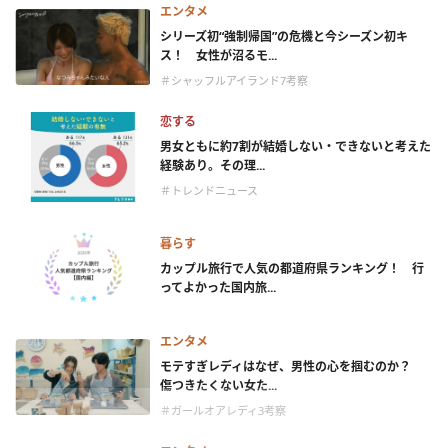
エンタメ
シリーズ初“強制帰国”の危機と今シーズン初キ
ス！ 女性が沼るモ...
＃シャッフルアイランド7考察
恋する
男女ともに約7割が結婚しない・できないと考えた
経験あり。その理...
＃トレンドニュース
暮らす
カップル旅行で人気の都道府県ランキング！ 行
ってよかった国内旅...
エンタメ
モテすぎレディはなぜ、男性の心を掴むのか？
傷つきたくない女た...
＃ガールオアレディ3考察