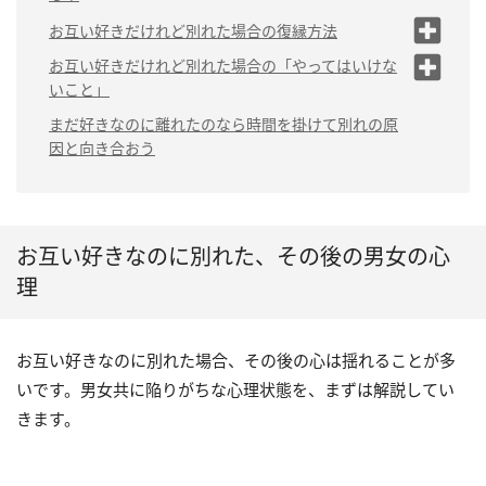
（3）別れの原因を探って自分を責
（2）物理的な障害がある
（1）友達に戻る
お互い好きだけれど別れた場合の復縁方法
める
（3）将来の考えが合わない
（2）セフレにな
（1）原因を解消する
お互い好きだけれど別れた場合の「やってはいけな
（4）別れ以外の選択を考えて後悔
る
いこと」
する
（4）とにかく疲れた
（2）冷却期間を設ける
（3）縁が切れる
（1）恋人のノリを引きずる
まだ好きなのに離れたのなら時間を掛けて別れの原
（5）許せない出来事や原因がある
（3）再会に備えて自分を
因と向き合おう
磨く
（2）すぐに復縁を迫る
（3）共通の友人に間を取り持っても
らう
お互い好きなのに別れた、その後の男女の心
理
お互い好きなのに別れた場合、その後の心は揺れることが多
いです。男女共に陥りがちな心理状態を、まずは解説してい
きます。