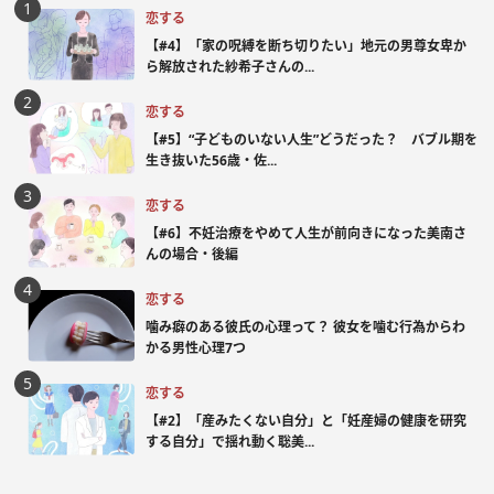
恋する
【#4】「家の呪縛を断ち切りたい」地元の男尊女卑か
ら解放された紗希子さんの...
恋する
【#5】“子どものいない人生”どうだった？ バブル期を
生き抜いた56歳・佐...
恋する
【#6】不妊治療をやめて人生が前向きになった美南さ
んの場合・後編
恋する
噛み癖のある彼氏の心理って？ 彼女を噛む行為からわ
かる男性心理7つ
恋する
【#2】「産みたくない自分」と「妊産婦の健康を研究
する自分」で揺れ動く聡美...