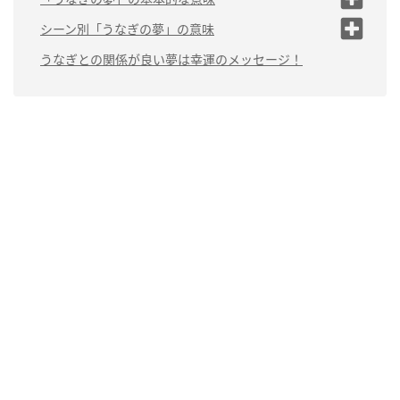
（1）運気の上昇
シーン別「うなぎの夢」の意味
（2）女性が見るうなぎの夢は男性との関わりを表し
（1）うなぎが釣れる夢は「幸運が起こる前触れ」
うなぎとの関係が良い夢は幸運のメッセージ！
ている
（2）うなぎを捕まえる夢は「成功をつかみ取れる」
（3）うなぎが泳いでいる夢は「人間関係を修復する」
（4）大量のうなぎが出てくる夢は「性欲が高まってい
る」
（5）うなぎ屋さんが出てくる夢は「精神面・金銭面で
のトラブル」
（6）うなぎに噛まれる夢は「周囲に振り回される」
（7）うなぎ料理を作る夢は「人間関係に進展がある」
（8）うなぎの蒲焼の夢は「願いがかなうか否かを暗
示」
（9）うなぎ料理を食べている夢は「夢がかなう」
（10）白いうなぎが出てくる夢は「幸福が訪れる」