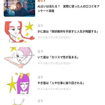
暮らす
AI占いは当たる？ 実際に使った人の口コミをア
ンケート調査
占う
かに座は「現状維持を手放すと人生が飛躍する」
＃トシ＆リティのコスモ占い
占う
いて座は「カリスマ性が高まる」
＃トシ＆リティのコスモ占い
占う
やぎ座は「人や仕事に振り回される」
＃トシ＆リティのコスモ占い
占う