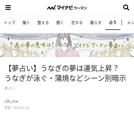
占う
トップ
働く
整える
磨く
恋する
暮らす
メ
【夢占い】うなぎの夢は運気上昇？
うなぎが泳ぐ・蒲焼などシーン別暗示
夢占い
LIB_zine
更新: 2024.05.30