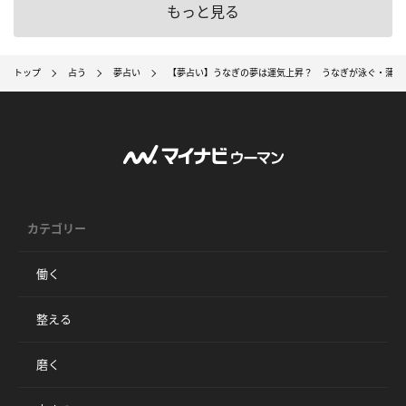
もっと見る
トップ
占う
夢占い
【夢占い】うなぎの夢は運気上昇？ うなぎが泳ぐ・蒲焼
カテゴリー
働く
整える
磨く