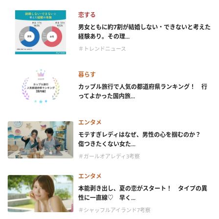
恋する
男女ともに約7割が結婚しない・できないと考えた
経験あり。その理...
＃トレンドニュース
暮らす
カップル旅行で人気の都道府県ランキング！ 行
ってよかった国内旅...
エンタメ
モテすぎレディはなぜ、男性の心を掴むのか？
傷つきたくない女た...
＃ガールオアレディ3考察
エンタメ
本能剥き出し、夏の恋がスタート！ タイプの異
性に一直線♡ 早く...
＃シャッフルアイランド7考察