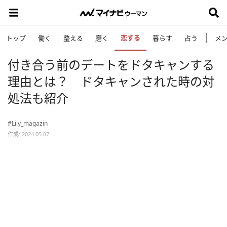
恋する
トップ
働く
整える
磨く
暮らす
占う
メ
付き合う前のデートをドタキャンする
理由とは？ ドタキャンされた時の対
処法も紹介
#Lily_magazin
作成: 2024.05.07