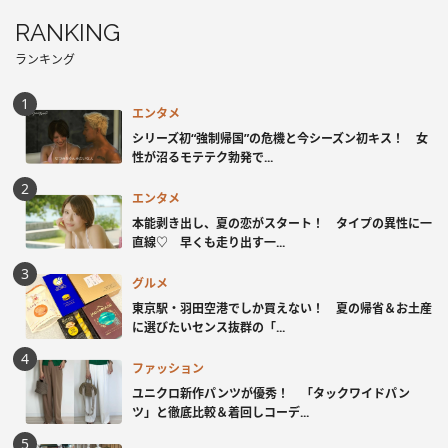
RANKING
ランキング
エンタメ
シリーズ初“強制帰国”の危機と今シーズン初キス！ 女
性が沼るモテテク勃発で...
エンタメ
本能剥き出し、夏の恋がスタート！ タイプの異性に一
直線♡ 早くも走り出す一...
グルメ
東京駅・羽田空港でしか買えない！ 夏の帰省＆お土産
に選びたいセンス抜群の「...
ファッション
ユニクロ新作パンツが優秀！ 「タックワイドパン
ツ」と徹底比較＆着回しコーデ...