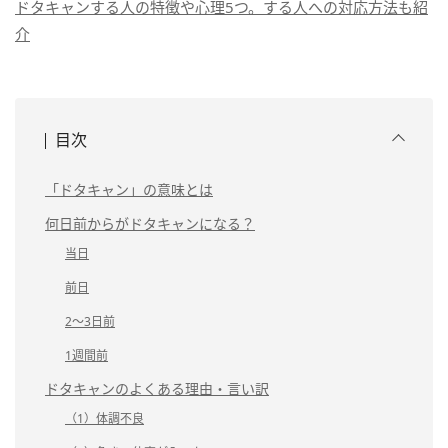
ドタキャンする人の特徴や心理5つ。する人への対応方法も紹
介
目次
「ドタキャン」の意味とは
何日前からがドタキャンになる？
当日
前日
2～3日前
1週間前
ドタキャンのよくある理由・言い訳
（1）体調不良