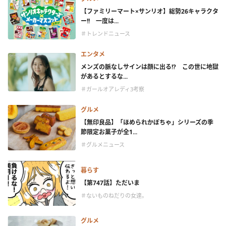
【ファミリーマート×サンリオ】総勢26キャラクタ
ー!! 一度は...
＃トレンドニュース
エンタメ
メンズの脈なしサインは顔に出る!? この世に地獄
があるとするな...
＃ガールオアレディ3考察
グルメ
【無印良品】「ほめられかぼちゃ」シリーズの季
節限定お菓子が全1...
＃グルメニュース
暮らす
【第747話】ただいま
＃ないものねだりの女達。
グルメ