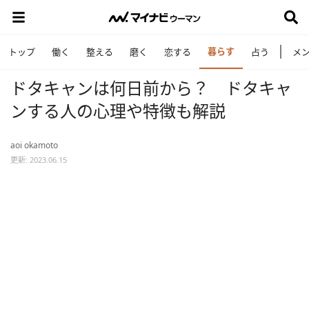
暮らす
トップ
働く
整える
磨く
恋する
占う
メ
ドタキャンは何日前から？ ドタキャ
ンする人の心理や特徴も解説
aoi okamoto
更新: 2023.06.15