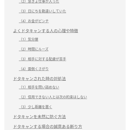
（2）急きょ仕事が入った
（3）日にちを勘違いしていた
（4）お金がピンチ
よくドタキャンする人の心理や特徴
（1）気分屋
（2）時間にルーズ
（3）相手に対する配慮が苦手
（4）面倒くさがり
ドタキャンされた時の対処法
（1）相手を問い詰めない
（2）信用できない人とは次の約束はしない
（3）少し距離を置く
ドタキャンを未然に防ぐ方法
ドタキャンする場合の誠意ある断り方