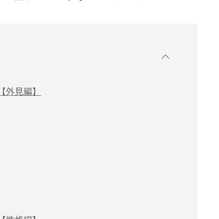
【外見編】