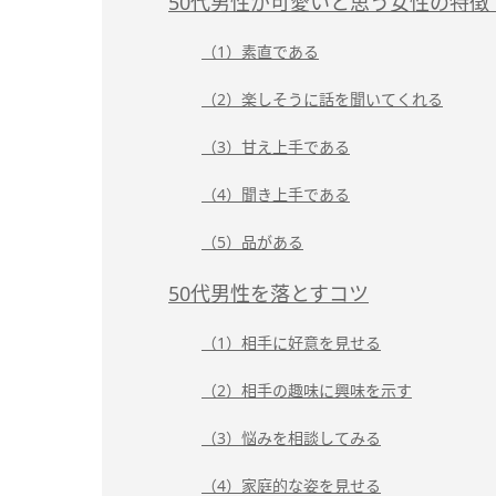
50代男性が可愛いと思う女性の特徴
（1）素直である
（2）楽しそうに話を聞いてくれる
（3）甘え上手である
（4）聞き上手である
（5）品がある
50代男性を落とすコツ
（1）相手に好意を見せる
（2）相手の趣味に興味を示す
（3）悩みを相談してみる
（4）家庭的な姿を見せる