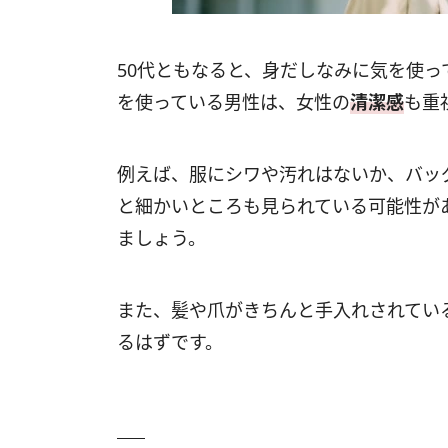
50代ともなると、身だしなみに気を使
を使っている男性は、女性の
清潔感
も重
例えば、服にシワや汚れはないか、バッ
と細かいところも見られている可能性が
ましょう。
また、髪や爪がきちんと手入れされてい
るはずです。