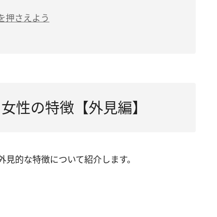
を押さえよう
う女性の特徴【外見編】
の外見的な特徴について紹介します。