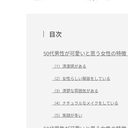
目次
50代男性が可愛いと思う女性の特徴
（1）清潔感がある
（2）女性らしい服装をしている
（3）清楚な雰囲気がある
（4）ナチュラルなメイクをしている
（5）笑顔が多い