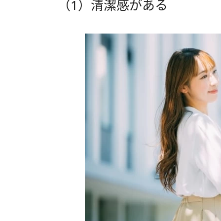
（1）清潔感がある