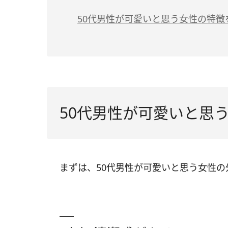
50代男性が可愛いと思う女性の特徴
50代男性が可愛いと思
まずは、50代男性が可愛いと思う女性