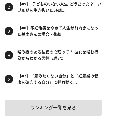
【#5】“子どものいない人生”どうだった？ バ
ブル期を生き抜いた56歳...
【#6】不妊治療をやめて人生が前向きになっ
た美南さんの場合・後編
噛み癖のある彼氏の心理って？ 彼女を噛む行
為からわかる男性心理7つ
【#2】「産みたくない自分」と「妊産婦の健
康を研究する自分」で揺れ動く...
ランキング一覧を見る