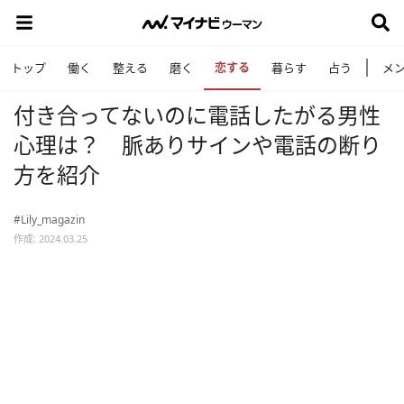
恋する
トップ
働く
整える
磨く
暮らす
占う
メ
付き合ってないのに電話したがる男性
心理は？ 脈ありサインや電話の断り
方を紹介
#Lily_magazin
作成: 2024.03.25