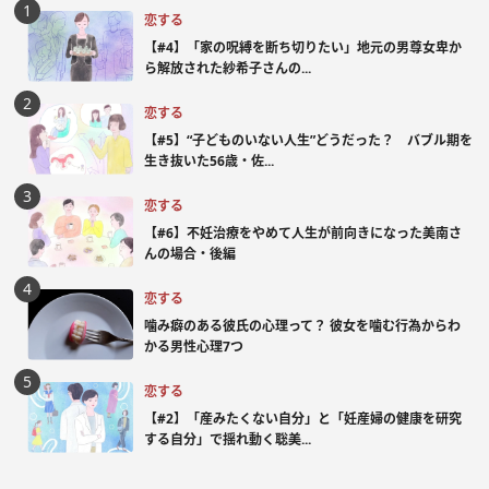
恋する
【#4】「家の呪縛を断ち切りたい」地元の男尊女卑か
ら解放された紗希子さんの...
恋する
【#5】“子どものいない人生”どうだった？ バブル期を
生き抜いた56歳・佐...
恋する
【#6】不妊治療をやめて人生が前向きになった美南さ
んの場合・後編
恋する
噛み癖のある彼氏の心理って？ 彼女を噛む行為からわ
かる男性心理7つ
恋する
【#2】「産みたくない自分」と「妊産婦の健康を研究
する自分」で揺れ動く聡美...