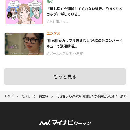
働く
「推し活」を理解してくれない彼氏。うまくいく
カップルがしている...
＃お仕事ハック
エンタメ
“相思相愛カップルほぼなし”地獄の合コンバーベ
キューで泥沼婚活...
＃ガールオアレディ3考察
もっと見る
トップ
恋する
出会い
付き合ってないのに電話したがる男性心理は？ 脈あり