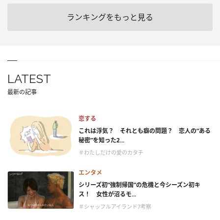
ランキングをもっと見る
LATEST
最新の記事
恋する
これは浮気？ それとも癖の問題？ 恋人の“ある
秘密”を知った2...
＃わたしだけの愛のカタチ
エンタメ
シリーズ初“強制帰国”の危機と今シーズン初キ
ス！ 女性が沼るモ...
＃シャッフルアイランド7考察