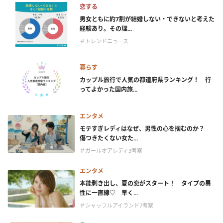
恋する
男女ともに約7割が結婚しない・できないと考えた
経験あり。その理...
＃トレンドニュース
暮らす
カップル旅行で人気の都道府県ランキング！ 行
ってよかった国内旅...
エンタメ
モテすぎレディはなぜ、男性の心を掴むのか？
傷つきたくない女た...
＃ガールオアレディ3考察
エンタメ
本能剥き出し、夏の恋がスタート！ タイプの異
性に一直線♡ 早く...
＃シャッフルアイランド7考察