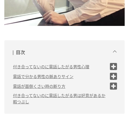
目次
付き合ってないのに電話したがる男性心理
（1）純粋に好意があって仲良くなりたい
電話で分かる男性の脈ありサイン
（1）電話でプライベートなことを聞きた
（2）暇つぶしで誰かと話したい
電話が面倒くさい時の断り方
がる
（3）メッセージを送るよりも電話したい
（1）電話をスルーする
付き合ってないのに電話したがる男は好意があるか
タイプ
（2）電話だけでなく遊びにも誘ってくる
暇つぶし
（2）「今彼氏といる」と電話を
（3）こちらのペースに合わせて電話して
断る
くれる
（3）「会った時に話そう」と断
る