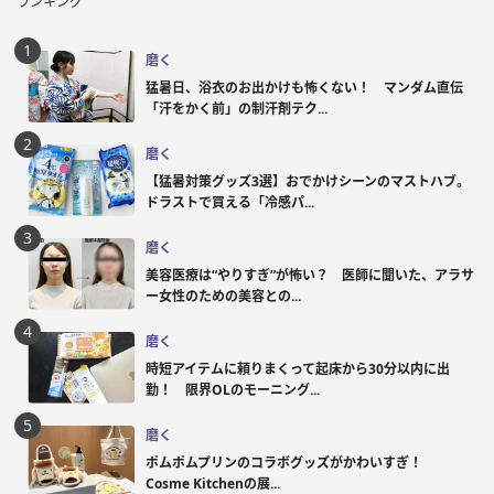
ランキング
磨く
猛暑日、浴衣のお出かけも怖くない！ マンダム直伝
「汗をかく前」の制汗剤テク...
磨く
【猛暑対策グッズ3選】おでかけシーンのマストハブ。
ドラストで買える「冷感パ...
磨く
美容医療は“やりすぎ”が怖い？ 医師に聞いた、アラサ
ー女性のための美容との...
磨く
時短アイテムに頼りまくって起床から30分以内に出
勤！ 限界OLのモーニング...
磨く
ポムポムプリンのコラボグッズがかわいすぎ！
Cosme Kitchenの展...