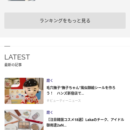
ランキングをもっと見る
LATEST
最新の記事
磨く
毛穴撫子“撫子ちゃん”風似顔絵シールを作ろ
う！ ハンズ新宿店で...
＃ビューティーニュース
磨く
【注目韓国コスメ18選】Lakaのチーク、アイドル
御用達2aN...