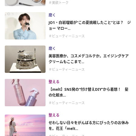
＃美欲トーク
磨く
JO1・白岩瑠姫が“この夏挑戦したこと”とは？ ジ
ョー マロー...
＃ビューティーニュース
磨く
美容医療か、コスメデコルテか。エイジングケア
クリームもここまで...
＃ビューティーニュース
整える
【melt】SNS発の“付け替えDIY”から着想！ 髪
の化粧水...
＃ビューティーニュース
整える
せわしない日々をがんばる方にぴったりのお休み
を。花王「melt...