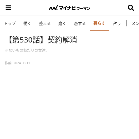
暮らす
トップ
働く
整える
磨く
恋する
占う
メ
【第530話】契約解消
＃ないものねだりの女達。
作成: 2024.03.11