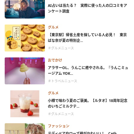
AI占いは当たる？ 実際に使った人の口コミをア
ンケート調査
グルメ
【東京駅】帰省土産を探している人必見！ 東京
ばな奈が夏の特別企...
＃グルメニュース
おでかけ
アラサーOL、うんこに癒やされる。『うんこミュ
ージアム YOK...
＃トラベルニュース
グルメ
小樽で味わう夏のご褒美。【ルタオ】18周年記念
のいちごミルクテ...
＃グルメニュース
ファッション
テディベアやローズ柄がかわいい！ Cath