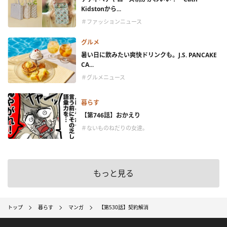
Kidstonから...
＃ファッションニュース
グルメ
暑い日に飲みたい爽快ドリンクも。J.S. PANCAKE
CA...
＃グルメニュース
暮らす
【第746話】おかえり
＃ないものねだりの女達。
もっと見る
トップ
暮らす
マンガ
【第530話】契約解消