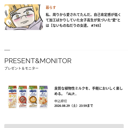
暮らす
私、周りから愛されてたんだ。自己肯定感が低く
て加工ばかりしていた女子高生が気づいた“愛”と
は【ないものねだりの女達。 #745】
PRESENT&MONITOR
プレゼント＆モニター
良質な植物性ミルクを、手軽においしく楽し
める。「ALP...
申込締切
2026.08.29（土）23:59まで