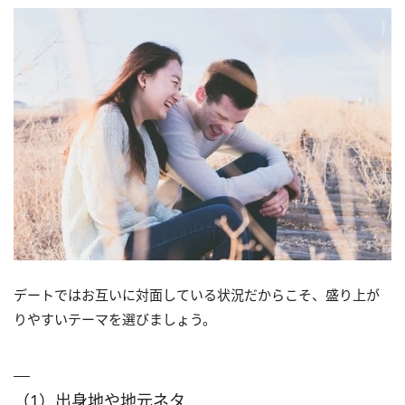
（6）今一番欲しいもの
（5）どこの国に行きたいか
（6）お互いの呼び名について
デートではお互いに対面している状況だからこそ、盛り上が
りやすいテーマを選びましょう。
（1）出身地や地元ネタ