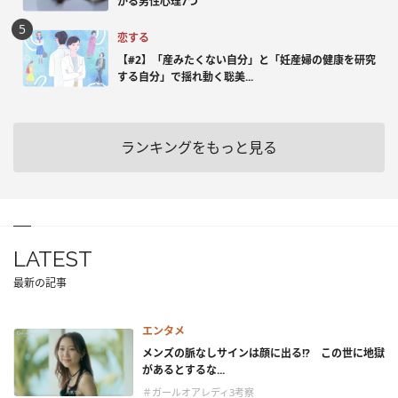
かる男性心理7つ
恋する
【#2】「産みたくない自分」と「妊産婦の健康を研究
する自分」で揺れ動く聡美...
ランキングをもっと見る
LATEST
最新の記事
エンタメ
メンズの脈なしサインは顔に出る!? この世に地獄
があるとするな...
＃ガールオアレディ3考察