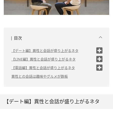
目次
【デート編】異性と会話が盛り上がるネタ
（1）出身地や地元ネタ
【LINE編】異性と会話が盛り上がるネタ
（2）相手のファッションにつ
（1）思い出の写真の共有
【電話編】異性と会話が盛り上がるネタ
いて
（1）今困っていることなどの悩み事
（2）好きな動物
異性との会話は趣味やグルメが鉄板
（3）普段の休日の過ごし方
相談
（3）お題を出してどっち派か決める二
（4）お気に入りの場所
択問題
（2）連想ゲームで遊ぶ
（5）次のデート先
（4）最近のニュース
（3）共通の趣味の話題
【デート編】異性と会話が盛り上がるネタ
（6）将来の目標や夢
（5）好きな食べ物やグルメ
（4）好きな異性のタイプ