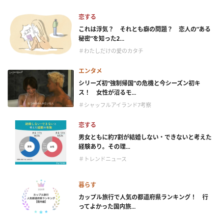
恋する
これは浮気？ それとも癖の問題？ 恋人の“ある
秘密”を知った2...
＃わたしだけの愛のカタチ
エンタメ
シリーズ初“強制帰国”の危機と今シーズン初キ
ス！ 女性が沼るモ...
＃シャッフルアイランド7考察
恋する
男女ともに約7割が結婚しない・できないと考えた
経験あり。その理...
＃トレンドニュース
暮らす
カップル旅行で人気の都道府県ランキング！ 行
ってよかった国内旅...