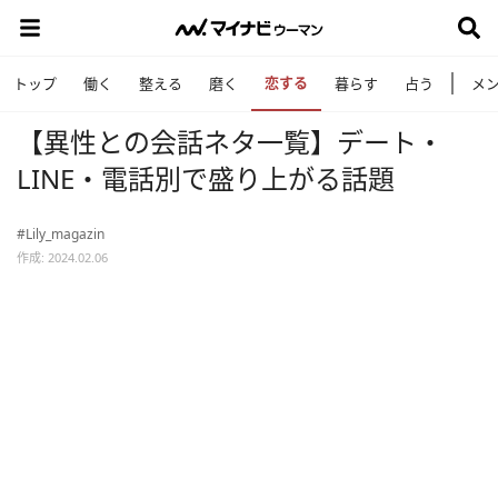
恋する
トップ
働く
整える
磨く
暮らす
占う
メ
【異性との会話ネタ一覧】デート・
LINE・電話別で盛り上がる話題
#Lily_magazin
作成: 2024.02.06