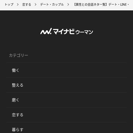
トップ
恋する
デート・カップル
【異性との会話ネタ一覧】デート・LINE・
カテゴリー
働く
整える
磨く
恋する
暮らす