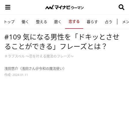
恋する
トップ
働く
整える
磨く
暮らす
占う
メ
#109 気になる男性を「ドキッとさせ
ることができる」フレーズとは？
＃ラブスペル ～恋を叶える魔法のフレーズ～
浅田悠介（浅田さん＠令和の魔法使い）
作成: 2024.01.11