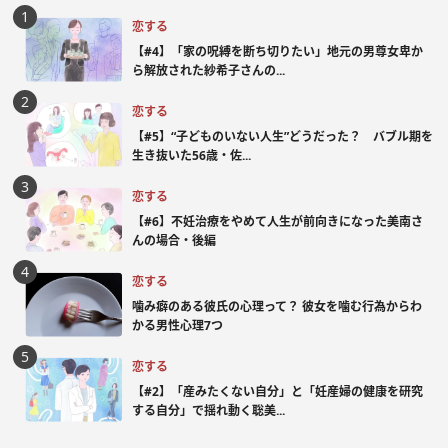
恋する
【#4】「家の呪縛を断ち切りたい」地元の男尊女卑か
ら解放された紗希子さんの...
恋する
【#5】“子どものいない人生”どうだった？ バブル期を
生き抜いた56歳・佐...
恋する
【#6】不妊治療をやめて人生が前向きになった美南さ
んの場合・後編
恋する
噛み癖のある彼氏の心理って？ 彼女を噛む行為からわ
かる男性心理7つ
恋する
【#2】「産みたくない自分」と「妊産婦の健康を研究
する自分」で揺れ動く聡美...