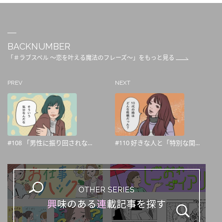
BACKNUMBER
「＃ラブスペル ～恋を叶える魔法のフレーズ～」をもっと見る
PREV
NEXT
#108 「男性に振り回されな...
#110 好きな人と「特別な関...