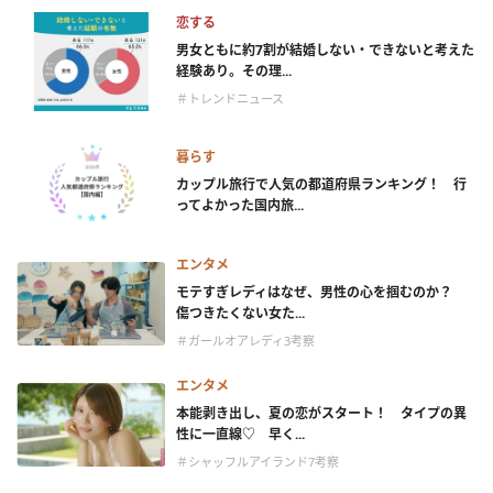
恋する
男女ともに約7割が結婚しない・できないと考えた
経験あり。その理...
＃トレンドニュース
暮らす
カップル旅行で人気の都道府県ランキング！ 行
ってよかった国内旅...
エンタメ
モテすぎレディはなぜ、男性の心を掴むのか？
傷つきたくない女た...
＃ガールオアレディ3考察
エンタメ
本能剥き出し、夏の恋がスタート！ タイプの異
性に一直線♡ 早く...
＃シャッフルアイランド7考察