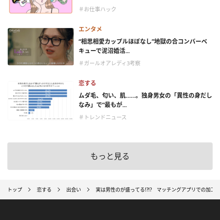
＃お仕事ハック
エンタメ
“相思相愛カップルほぼなし”地獄の合コンバーベ
キューで泥沼婚活...
＃ガールオアレディ3考察
恋する
ムダ毛、匂い、肌……。独身男女の「異性の身だし
なみ」で“最もが...
＃トレンドニュース
もっと見る
トップ
恋する
出会い
実は男性のが盛ってる!?!? マッチングアプリでの加工