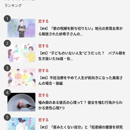
ランキング
恋する
【#4】「家の呪縛を断ち切りたい」地元の男尊女卑か
ら解放された紗希子さんの...
恋する
【#5】“子どものいない人生”どうだった？ バブル期を
生き抜いた56歳・佐...
恋する
【#6】不妊治療をやめて人生が前向きになった美南さ
んの場合・後編
恋する
噛み癖のある彼氏の心理って？ 彼女を噛む行為からわ
かる男性心理7つ
恋する
【#2】「産みたくない自分」と「妊産婦の健康を研究