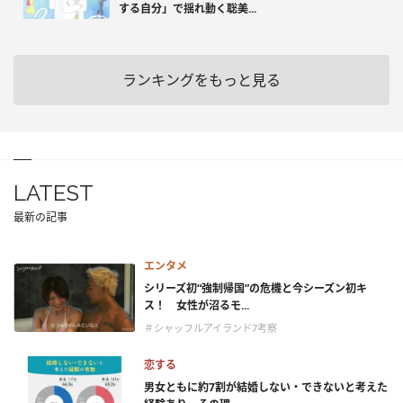
する自分」で揺れ動く聡美...
ランキングをもっと見る
LATEST
最新の記事
エンタメ
シリーズ初“強制帰国”の危機と今シーズン初キ
ス！ 女性が沼るモ...
＃シャッフルアイランド7考察
恋する
男女ともに約7割が結婚しない・できないと考えた