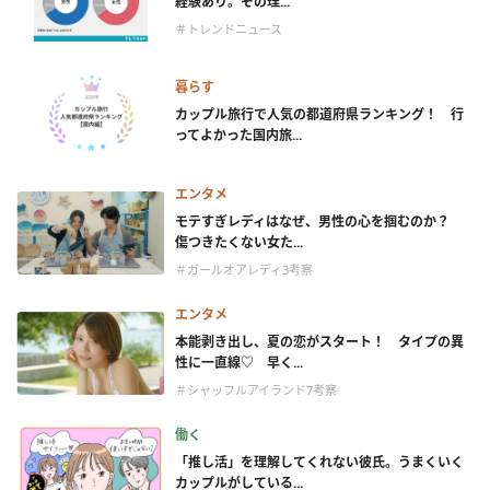
経験あり。その理...
＃トレンドニュース
暮らす
カップル旅行で人気の都道府県ランキング！ 行
ってよかった国内旅...
エンタメ
モテすぎレディはなぜ、男性の心を掴むのか？
傷つきたくない女た...
＃ガールオアレディ3考察
エンタメ
本能剥き出し、夏の恋がスタート！ タイプの異
性に一直線♡ 早く...
＃シャッフルアイランド7考察
働く
「推し活」を理解してくれない彼氏。うまくいく
カップルがしている...