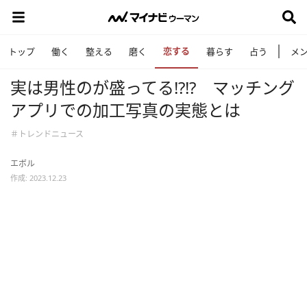
恋する
トップ
働く
整える
磨く
暮らす
占う
メ
実は男性のが盛ってる!?!? マッチング
アプリでの加工写真の実態とは
＃トレンドニュース
エボル
作成: 2023.12.23