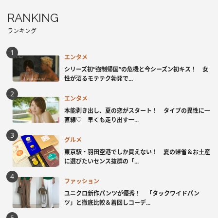
RANKING
ランキング
エンタメ
シリーズ初“強制帰国”の危機と今シーズン初キス！ 女
性が沼るモテテク勃発で...
エンタメ
本能剥き出し、夏の恋がスタート！ タイプの異性に一
直線♡ 早くも走り出す一...
グルメ
東京駅・羽田空港でしか買えない！ 夏の帰省＆お土産
に選びたいセンス抜群の「...
ファッション
ユニクロ新作パンツが優秀！ 「タックワイドパン
ツ」と徹底比較＆着回しコーデ...