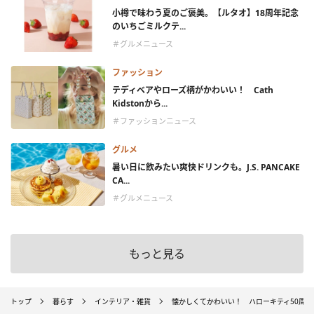
小樽で味わう夏のご褒美。【ルタオ】18周年記念
のいちごミルクテ...
＃グルメニュース
ファッション
テディベアやローズ柄がかわいい！ Cath
Kidstonから...
＃ファッションニュース
グルメ
暑い日に飲みたい爽快ドリンクも。J.S. PANCAKE
CA...
＃グルメニュース
もっと見る
トップ
暮らす
インテリア・雑貨
懐かしくてかわいい！ ハローキティ50周年