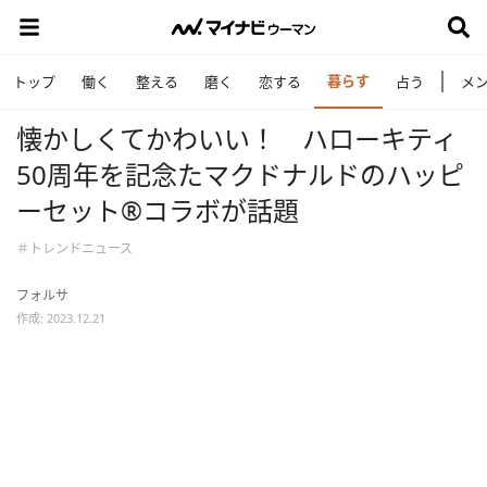
暮らす
トップ
働く
整える
磨く
恋する
占う
メ
懐かしくてかわいい！ ハローキティ
50周年を記念たマクドナルドのハッピ
ーセット®️コラボが話題
＃トレンドニュース
フォルサ
作成: 2023.12.21