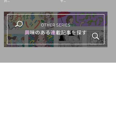
井...
ゃ...