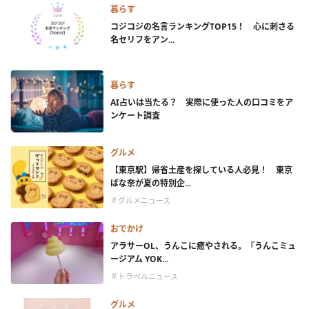
暮らす
コジコジの名言ランキングTOP15！ 心に刺さる
名セリフをアン...
暮らす
AI占いは当たる？ 実際に使った人の口コミをア
ンケート調査
グルメ
【東京駅】帰省土産を探している人必見！ 東京
ばな奈が夏の特別企...
＃グルメニュース
おでかけ
アラサーOL、うんこに癒やされる。『うんこミュ
ージアム YOK...
＃トラベルニュース
グルメ