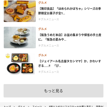
グルメ
【無印良品】「ほめられかぼちゃ」シリーズの季
節限定お菓子が全1...
＃グルメニュース
グルメ
【阪急うめだ本店】お盆の集まりや帰省の手土産
に。「阪急の夏みや...
＃グルメニュース
グルメ
【ジェイアール名古屋タカシマヤ】か、かわいす
ぎる……!! 「ぴ...
＃グルメニュース
もっと見る
トップ
グルメ
スイーツ
8割以上がクリスマスケーキを購入予定！ 予算や選