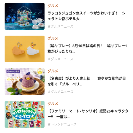
グルメ
ラッコ＆ジュゴンのスイーツがかわいすぎ！ シ
ェラトン都ホテル大...
＃グルメニュース
グルメ
【鳩サブレー】8月10日は鳩の日！ 鳩サブレー1
枚がぴったり収...
＃グルメニュース
グルメ
【名古屋】ぴよりん史上初！ 爽やかな紫色が目
を引く「ブルーベリ...
＃グルメニュース
グルメ
【ファミリーマート×サンリオ】総勢26キャラクタ
ー!! 一度は...
＃トレンドニュース