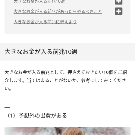
大きなお金が入る前兆10選
（1）予想外の出費がある
大きなお金が入る前兆があったらやるべきこと
（2）不運な出来事が続く
（1）こまめに掃除する
大きなお金が入る前兆に備えよう
（3）血の夢を見る
（2）財布のお札の向きをそろえる
（4）手相の金運線が赤くなる
（3）体調管理に気を配る
（4）お金が入ったら何をするか願望を具体
大きなお金が入る前兆10選
（5）今までと趣味趣向が変わる
化する
（6）虹を見る
（5）お金を使って周りの人にプレゼントす
る
大きなお金が入る前兆として、押さえておきたい10個をご紹
（7）神社の夢を見る
介します。当てはまることがないか、参考にしてみてくださ
（8）大切な人との別れを経験す
る
い。
（9）エンジェルナンバーをよく
見る
（10）昔の知人や恋人と再会す
（1）予想外の出費がある
る