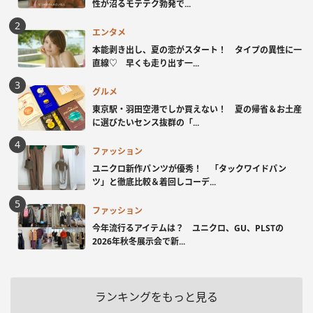
性が沼るモテテク勃発で...
エンタメ
本能剥き出し、夏の恋がスタート！ タイプの異性に一
直線♡ 早くも走り出す一...
グルメ
東京駅・羽田空港でしか買えない！ 夏の帰省＆お土産
に選びたいセンス抜群の「...
ファッション
ユニクロ新作パンツが優秀！ 「タックワイドパン
ツ」と徹底比較＆着回しコーデ...
ファッション
今年流行るアイテムは？ ユニクロ、GU、PLSTの
2026年秋冬展示会で新...
ランキングをもっと見る