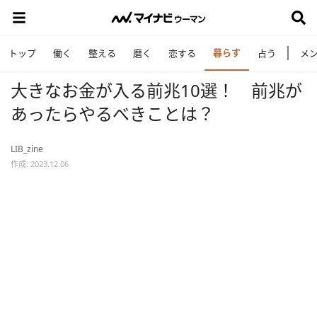
暮らす
トップ
働く
整える
磨く
恋する
占う
メ
大きなお金が入る前兆10選！ 前兆が
あったらやるべきことは？
LIB_zine
作成: 2023.12.06