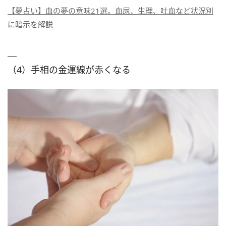
【夢占い】血の夢の意味21選。血尿、生理、吐血など状況別
に暗示を解説
（4）手相の金運線が赤くなる