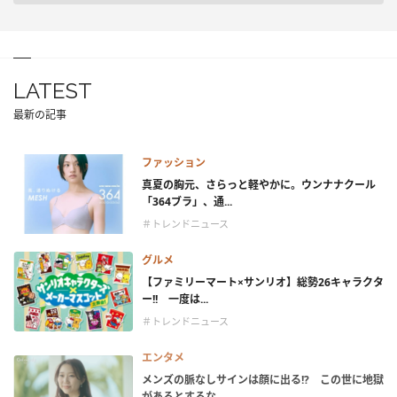
LATEST
最新の記事
ファッション
真夏の胸元、さらっと軽やかに。ウンナナクール
「364ブラ」、通...
＃トレンドニュース
グルメ
【ファミリーマート×サンリオ】総勢26キャラクタ
ー!! 一度は...
＃トレンドニュース
エンタメ
メンズの脈なしサインは顔に出る!? この世に地獄
があるとするな...