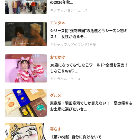
の2026年秋...
＃ファッションニュース
エンタメ
シリーズ初“強制帰国”の危機と今シーズン初キ
ス！ 女性が沼るモ...
＃シャッフルアイランド7考察
おでかけ
30歳になっても“しなこワールド”全開を宣言！
しなこ＆We♡...
＃トラベルニュース
グルメ
東京駅・羽田空港でしか買えない！ 夏の帰省＆
お土産に選びたいセ...
暮らす
【第745話】自分に負けないで