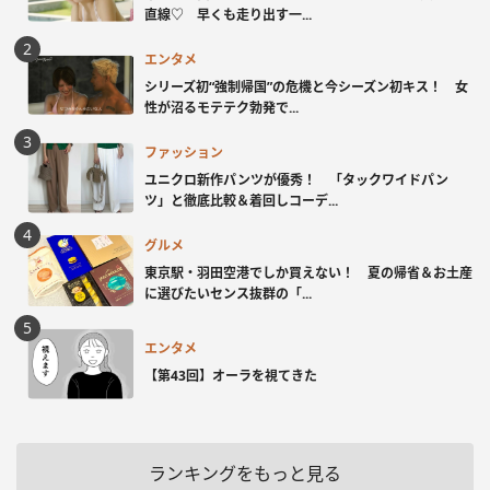
直線♡ 早くも走り出す一...
エンタメ
シリーズ初“強制帰国”の危機と今シーズン初キス！ 女
性が沼るモテテク勃発で...
ファッション
ユニクロ新作パンツが優秀！ 「タックワイドパン
ツ」と徹底比較＆着回しコーデ...
グルメ
東京駅・羽田空港でしか買えない！ 夏の帰省＆お土産
に選びたいセンス抜群の「...
エンタメ
【第43回】オーラを視てきた
ランキングをもっと見る