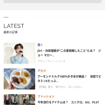
LATEST
最新の記事
磨く
JO1・白岩瑠姫が“この夏挑戦したこと”とは？ ジ
ョー マロー...
＃ビューティーニュース
グルメ
アーモンドミルク100％かき氷が絶品！ 池袋でビ
タミンEたっぷ...
【特集】夏を、軽やかに、おしゃれに。
ファッション
今年流行るアイテムは？ ユニクロ、GU、PLST