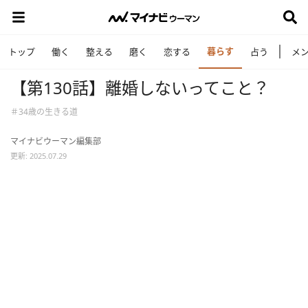
暮らす
トップ
働く
整える
磨く
恋する
占う
メ
【第130話】離婚しないってこと？
＃34歳の生きる道
マイナビウーマン編集部
更新: 2025.07.29